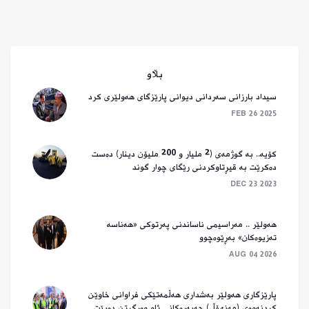
بڵاو
سیداد بارزانی سەردانی دیوانی پارێزگای هەولێری کرد
FEB 26 2025
کۆیە.. بە گوژمەی (2 ملیار و 200 ملیۆن دینار) دەست
دەکرێت بە قیڕتاوکردنی رێگای چوار گوند
DEC 23 2023
هەولێر .. مەراسیمی ناساندنی پەرتوکی «هەناسە
تەزیوەکان» بەڕێوەچوو
AUG 04 2026
پارێزگاری هەولێر بەشداری ھەڵمەتێکی فراوانی خاوێن
کردنەوەی (مەنهۆڵ) چەپەرەکانی ئاو وەرگرتن دەبێت