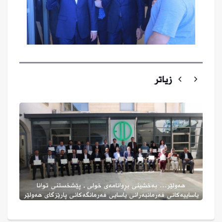
زیاتر
لە هەولێر ....
یا