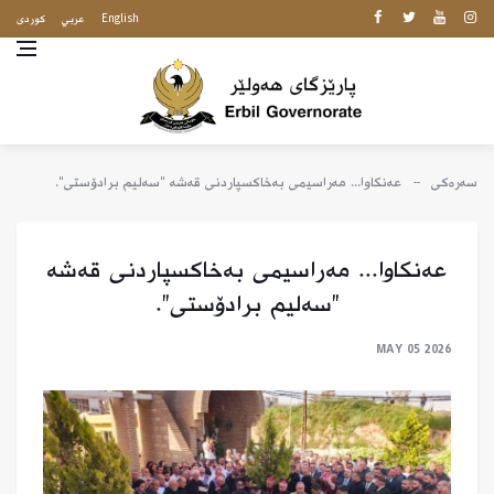
English
عربي
كوردى
سەرەکی
عەنکاوا... مەراسیمی بەخاکسپاردنی قەشە "سەلیم برادۆستی".
عەنکاوا... مەراسیمی بەخاکسپاردنی قەشە
"سەلیم برادۆستی".
MAY 05 2026