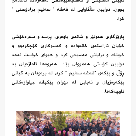
ئایینی مەسیحی و کەسایەتییەکانی دەڤەرەکە ئامادەی
بوون، دوایین ماڵئاوایی لە قەشە " سەلیم برادۆستی "
کرا.
پارێزگاری هەولێر و شاندی یاوەری، پرسە و سەرەخۆشی
خۆیان ئاراستەی خانەوادە و کەسوکاری کۆچکردوو و
خوشک و برایانی مەسیحی کرد و هیوای خواست ئەمە
دوایین کۆستی هەمووان بێت. هەروەها ئاماژەیان بە
ڕۆڵ و پێگەی "قەشە سەلیم " کرد، لە برەودان بە گیانی
پێکەوەژیان و تەبایی لە نێوان پێکهاتە جیاوازەکانی
ناوچەکەدا.