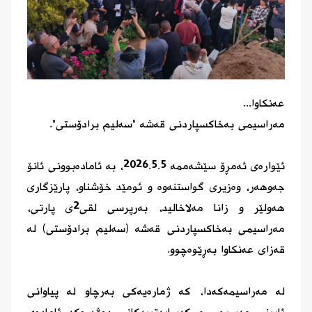
عەنکاوا...
مەراسیمی بەخاکسپاردنی قەشە "سەلیم برادۆستی".
ئێوارەی ئەمڕۆ سێشەممە 2026.5.5، بە ئامادەبوونی ئانۆ
جەوهەر، وەزیری گواستنەوە و ئومێد خۆشناو، پارێزگاری
هەولێر و زانا مەلاخالید، بەرپرسی لقی2ی پارتی،
مەراسیمی بەخاکسپاردنی قەشە (سەلیم برادۆستی) لە
قەزای عەنکاوا بەڕێوەچوو.
لە مەراسیمەکەدا، کە ژمارەیەکی بەرچاو لە پیاوانی