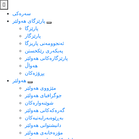
سەرەکی
پارێزگای هەولێر
پارێزگا
پارێزگار
ئه‌نجوومه‌نی پاریزگا
په‌یكه‌ری رێكخستن
پارێزگارەکانی هەولێر
هەواڵ
پڕۆژەکان
هەولێر
مێژووی هه‌ولێر
جوگرافیای هه‌ولێر
شوێنەوارەکان
گەرەکەکانی هەولێر
به‌ڕێوه‌به‌رایه‌تیه‌كان
دانیشتوانی هه‌ولێر
مۆزەخانەی هەولێر