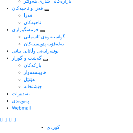
بازارەکانی شاری هەولێر
قه‌زا و ناحیه‌كان
قه‌زا
ناحیه‌كان
خزمه‌تگوزاری
گواستنه‌وه‌ی ئاسمانی
ته‌له‌فۆنه‌ پێویسته‌كان
نوێنه‌رایه‌تی وڵاتانی بیانی
گەشت و گوزار
پارکەکان
هاوینەهەوار
هۆتێل
چێشتخانە
ته‌نده‌رات
په‌یوه‌ندی
Webmail
كوردى