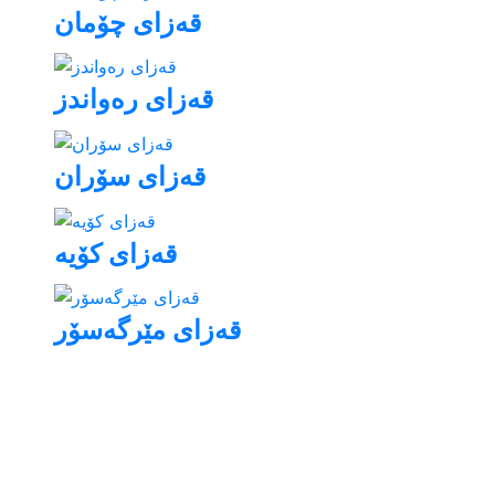
قه‌زای چۆمان
قەزای رەواندز
قه‌زای سۆران
قه‌زای مێرگه‌سۆر