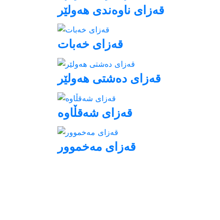
قه‌زای ناوه‌ندی هه‌ولێر
قه‌زای خه‌بات
قه‌زای ده‌شتی هه‌ولێر
قەزای شەقڵاوە
قه‌زای مه‌خموور