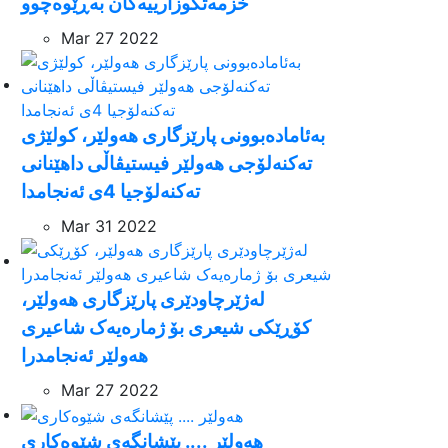
خزمەتگوزارییەکان بەڕێوەچوو
Mar 27 2022
بەئامادەبوونى پارێزگارى هەولێر، کولێژى
تەکنەلۆجى هەولێر فیستیڤاڵى داهێنانى
تەکنەلۆجیا 4ى ئەنجامدا
Mar 31 2022
لەژێرچاودێرى پارێزگاری هەولێر،
کۆڕێکی شیعری بۆ ژمارەیەک شاعیری
هەولێر ئەنجامدرا
Mar 27 2022
هەولێر .... پێشانگەی شێوەکاری