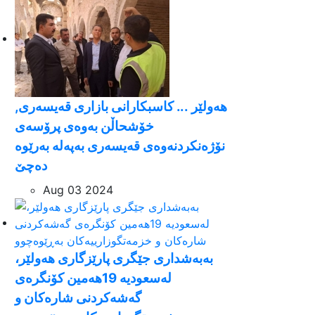
هه‌ولێر ... كاسبكارانی بازاری قه‌یسه‌ری,
خۆشحاڵن به‌وه‌ی پرۆسه‌ی
نۆژه‌نكردنه‌وه‌ی قه‌یسه‌ری به‌په‌له‌ به‌رێوه‌
ده‌چێ
Aug 03 2024
بەبەشداری جێگری پارێزگاری هەولێر،
لەسعودیە 19هەمین کۆنگرەی
گەشەکردنی شارەکان و