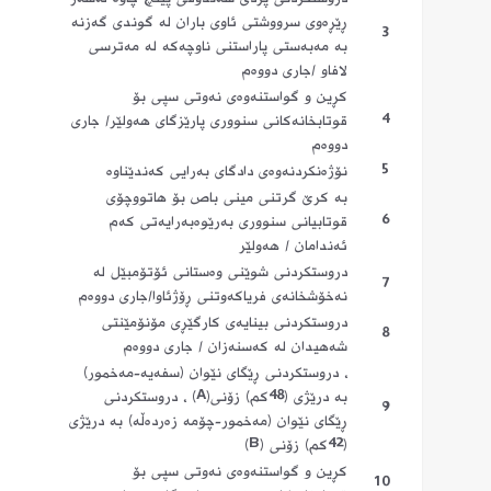
ڕێڕه‌وی سرووشتی ئاوی باران له‌ گوندی گه‌زنه‌
3
به‌ مه‌به‌ستی پاراستنی ناوچه‌كه‌ له‌ مه‌ترسی
لافاو /جاری دووه‌م
كڕین و گواستنه‌وه‌ی نه‌وتی سپی بۆ
4
قوتابخانه‌كانی سنووری پارێزگای هه‌ولێر/ جاری
دووه‌م
5
نۆژه‌نكردنه‌وه‌ی دادگای به‌رایی كه‌ندێناوه‌
به‌ كرێ گرتنی مینی باص بۆ هاتووچۆی
6
قوتابیانی سنووری به‌رێوه‌به‌رایه‌تی كه‌م
ئه‌ندامان / هه‌ولێر
دروستكردنی شوێنی وه‌ستانی ئۆتۆمبێل له‌
7
نه‌خۆشخانه‌ی فریاكه‌وتنی ڕۆژئاوا/جاری دووه‌م
دروستكردنی بینایه‌ی كارگێڕی مۆنۆمێنتی
8
شه‌هیدان له‌ كه‌سنه‌زان / جاری دووه‌م
، دروستكردنی ڕێگای نێوان (سفه‌یه‌-مه‌خمور)
به‌ درێژی (48كم) زۆنی(A) ، دروستكردنی
9
ڕێگای نێوان (مه‌خمور-چۆمه‌ زه‌رده‌ڵه‌) به‌ درێژی
(42كم) زۆنی (B)
كڕین و گواستنه‌وه‌ی نه‌وتی سپی بۆ
10