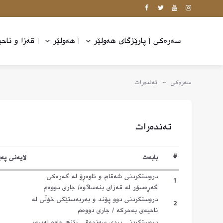
پارێزگای هەولێر
هەولێر
قه‌زا و ناحی
سەرەکی
سەرەکی
ته‌نده‌رات
ته‌نده‌رات
#
بابەت
لایەنی پەی
دروستكردنی شه‌قام و ئاوه‌ڕۆ له‌ گه‌ره‌كی
1
گه‌ڕه‌سۆر له‌ قه‌زای بنه‌سڵاوه‌/ جاری دووه‌م
دروستكردنی دوو پۆند و به‌ربه‌ستێكی خۆڵی له‌
2
ناحیه‌ی به‌حركه‌ / جاری دووه‌م
دروستكردنی پردی سه‌ندوقی پێنچ چاوه‌ له‌سه‌ر