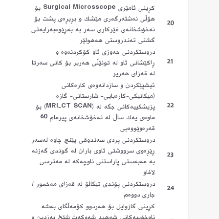
كڕینی ئامێری Surgical Microsscope بۆ
هۆڵی نه‌شته‌رگه‌ری مێشك و بڕبڕه‌ی پشت بۆ
20
نه‌خۆشخانه‌ی فێركاری سه‌ر به‌ به‌ڕێوه‌به‌رایه‌تی
گشتی ته‌ندروستی هه‌هولێر
دروستكردنی حه‌وزی ئاو كۆكردنه‌وه‌ و
21
ڕاكێشانی ئاو له‌ تونێڵی هه‌ریر بۆ كانی سه‌رتا
له‌ قه‌زای هه‌ریر
ئیشپێكردن و سازدانه‌وه‌ی كاره‌كانی
(میكانیكی-كاره‌بایی- شارستانی- گازه‌
22
پزیشكییه‌كانی جگه‌ له‌ (MRI-CT SCAN) بۆ
ماوه‌ی یه‌ك ساڵ له‌ نه‌خۆشخانه‌ی پیرمام 60
قه‌ره‌وێووه‌یی
دروستكردنی پردی سه‌ندوقی پێنچ چاوه‌ له‌سه‌ر
ڕێڕه‌وی سرووشتی ئاوی باران له‌ گوندی گه‌زنه‌
23
به‌ مه‌به‌ستی پاراستنی ناوچه‌كه‌ له‌ مه‌ترسی
لافاو
دروستكردنی پۆندی تیكالۆ له‌ قه‌زای مه‌خمور /
24
جاری دووه‌م
كڕینی گازوایل بۆ هه‌ردوو كۆمه‌ڵگای به‌شه‌
ناوخۆییه‌كانی شه‌هید شه‌وكه‌ت شێخ یه‌زدین و