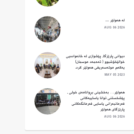
لە هەولێر ....
AUG 06 2026
دیوانی پارێزگا، پێشوازی لە خانەوادەیی
خوالێخۆشبوو ( ئەحمەد عوسمان)
یەکەم موتەسەریفی هەولێر کرد.
MAY 05 2023
هەولێر… بەخشینی بڕوانامەی خولی ،
پێشخستنی توانا یاساییەکانی
فەرمانبەرانی یاسایی فەرمانگەکانی
پارێزگای هەولێر
AUG 06 2026