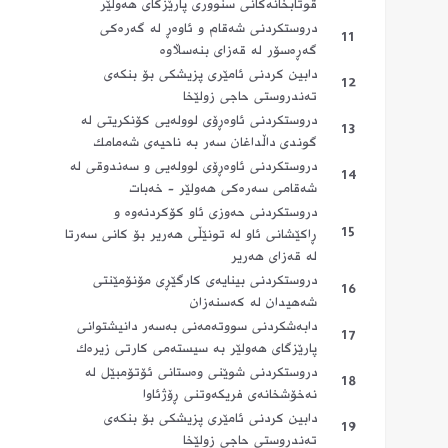
قوتابخانه‌كانی سنووری پارێزگای هه‌ولێر
دروستكردنی شه‌قام و ئاوه‌ڕ له‌ گه‌ره‌كی
11
گه‌ڕه‌سۆر له‌ قه‌زای بنه‌سڵاوه‌
دابین كردنی ئامێری پزیشكی بۆ بنكه‌ی
12
ته‌ندروستی حاجی زولێخا
دروستكردنی ئاوه‌ڕۆی لووله‌یی كۆنكریتی له‌
13
گوندی داڵداغان سه‌ر به‌ ناحیه‌ی شه‌مامك
دروستكردنی ئاوه‌ڕۆی لووله‌یی و سه‌ندوقی له‌
14
شه‌قامی سه‌ره‌كی هه‌ولێر - خه‌بات
دروستكردنی حه‌وزی ئاو كۆكردنه‌وه‌ و
15
ڕاكێشانی ئاو له‌ تونێڵی هه‌ریر بۆ كانی سه‌رتا
له‌ قه‌زای هه‌ریر
دروستكردنی بینایه‌ی كارگێڕی مۆنۆمێنتی
16
شه‌هیدان له‌ كه‌سنه‌زان
دابه‌شكردنی سووته‌مه‌نی به‌سه‌ر دانیشتوانی
17
پارێزگای هه‌ولێر به‌ سیسته‌می كارتی زیره‌ك
دروستكردنی شوێنی وه‌ستانی ئۆتۆمبێل له‌
18
نه‌خۆشخانه‌ی فریكه‌وتنی ڕۆژئاوا
دابین كردنی ئامێری پزیشكی بۆ بنكه‌ی
19
ته‌ندروستی حاجی زولێخا