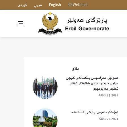
English
Webmail
عربي
كوردى
بڵاو
هەولێر: مەڕاسیمی یەکساڵەی کۆچی
دوایی هونەرمەندی شانۆکار گۆڤار
ئەنوەر بەرێوەچوو
AUG 21 2023
نۆژەنکردنەوەی پـارکـی گـڵـکـەنـد
AUG 29 2024