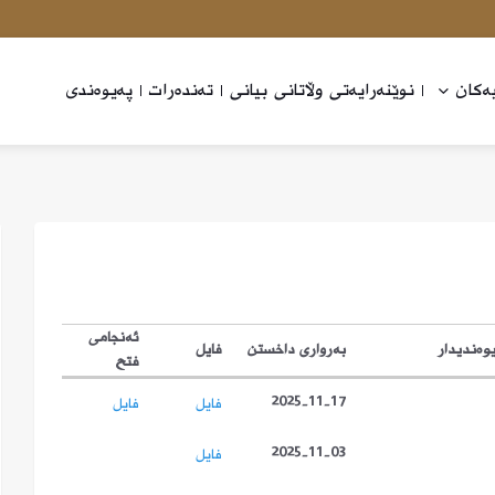
ه‌كان
نوێنه‌رایه‌تی وڵاتانی بیانی
ته‌نده‌رات
په‌یوه‌ندی
ئەنجامى
وەندیدار
بەرواری داخستن
فايل
فتح
2025-11-17
فايل
فايل
2025-11-03
فايل