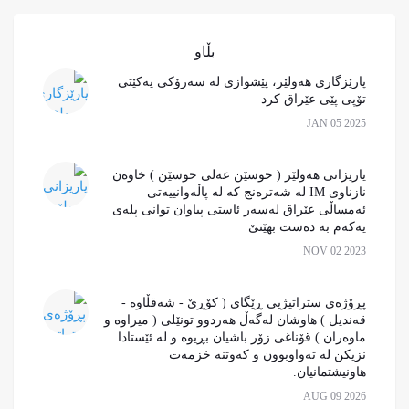
بڵاو
پارێزگاری هەولێر، پێشوازی لە سەرۆکی یەکێتی
تۆپی پێی عێراق کرد
JAN 05 2025
یاریزانی هەولێر ( حوسێن عەلی حوسێن ) خاوەن
نازناوی IM لە شەترەنج کە لە پاڵەوانییەتی
ئەمساڵی عێراق لەسەر ئاستی پیاوان توانی پلەی
یەکەم بە دەست بهێنێ
NOV 02 2023
پڕۆژەی ستراتیژیی ڕێگای ( کۆڕێ - شەقڵاوە -
قەندیل ) هاوشان لەگەڵ هەردوو تونێلی ( میراوە و
ماوەران ) قۆناغی زۆر باشیان بڕیوە و لە ئێستادا
نزیکن لە تەواوبوون و کەوتنە خزمەت
هاونیشتمانیان.
AUG 09 2026