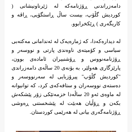
دامەزراندنى ڕۆژنامەکە لە ژێرناونیشانى (
کوردیش گڵۆپ، بیست ساڵ ڕاستگۆیی، ڕاڤە و
کاریگەرى ) ڕێکخرابوو.
لە دیدارەکەدا، کە ژمارەیەک لە ئەندامانی مەکتەبی
سیاسی و کۆمیتەی ناوەندی پارتی و نووسەر و
ڕۆژنامەنووس و ڕۆشنبیران ئامادەی بوون،
پارێزگاری هەولێر، بە بۆنەی 20 ساڵەی دامەزراندی
"کوردیش گڵۆپ" پیرۆزبایی لە سەرنووسەر و
دەستەی نووسەران و ستافەکەی کرد، کە توانیوانە
لە ماوەی ئەو 20 ساڵەدا خزمەتێکی زۆر پێشکەش
بکەن و ڕۆڵیان هەبێت لە پێشخستنی ڕەوشى
ڕۆژنامەگەرى بیانى لە هەرێمى کوردستان.