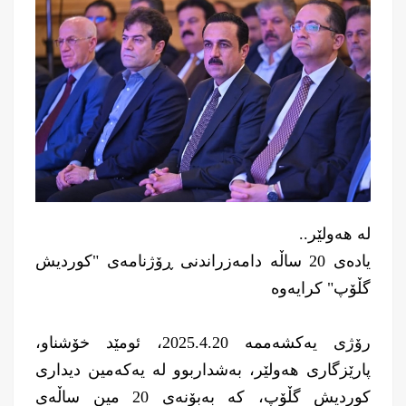
لە هەولێر..
یادەی 20 ساڵە دامەزراندنى ڕۆژنامەى "کوردیش
گڵۆپ" کرایەوە
رۆژی یەکشەممە 2025.4.20، ئومێد خۆشناو،
پارێزگاری هەولێر، بەشداربوو لە یەکەمین دیدارى
کوردیش گڵۆپ، کە بەبۆنەى 20 مین ساڵەى