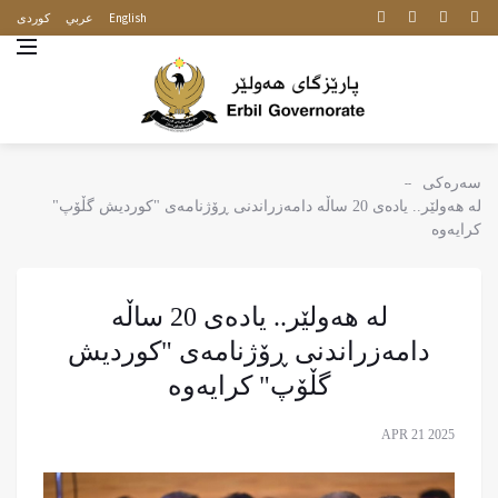
English
عربي
كوردى
سەرەکی
لە هەولێر.. یادەی 20 ساڵە دامەزراندنى ڕۆژنامەى "کوردیش گڵۆپ"
کرایەوە
لە هەولێر.. یادەی 20 ساڵە
دامەزراندنى ڕۆژنامەى "کوردیش
گڵۆپ" کرایەوە
APR 21 2025