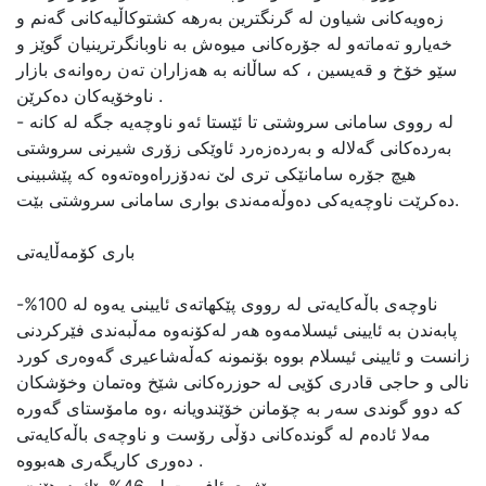
زەویەكانی شیاون لە گرنگترین بەرهە كشتوكاڵیەكانی گەنم و
خەیارو تەماتەو لە جۆرەكانی میوەش بە ناوبانگرترینیان گوێز و
سێو خۆخ و قەیسین ، كە ساڵانە بە هەزاران تەن رەوانەی بازار
ناوخۆیەكان دەكرێن .
- لە رووی سامانی سروشتی تا ئێستا ئەو ناوچەیە جگە لە كانە
بەردەكانی گەلالە و بەردەزەرد ئاوێكی زۆری شیرنی سروشتی
هیچ جۆرە سامانێكی تری لێ‌ نەدۆزراەوەتەوە كە پێشبینی
دەكرێت ناوچەیەكی دەوڵەمەندی بواری سامانی سروشتی بێت.
باری كۆمەڵایەتی
-ناوچەی باڵەكایەتی لە رووی پێكهاتەی ئایینی یەوە لە 100%
پابەندن بە ئایینی ئیسلامەوە هەر لەكۆنەوە مەڵبەندی فێركردنی
زانست و ئایینی ئیسلام بووە بۆنمونە كەڵەشاعیری گەوەری كورد
نالی و حاجی قادری كۆیی لە حوزرەكانی شێخ وەتمان وخۆشكان
كە دوو گوندی سەر بە چۆمانن خۆێندویانە ،وە مامۆستای گەورە
مەلا ئادەم لە گوندەكانی دۆڵی رۆست و ناوچەی باڵەكایەتی
دەوری كاریگەری هەبووە .
-رێژەی ئافرەت لە 46% پێك دەهێنێ‌ .