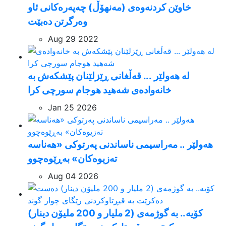
خاوێن کردنەوەی (مەنهۆڵ) چەپەرەکانی ئاو
وەرگرتن دەبێت
Aug 29 2022
لە هەولێر ... قەڵغانی ڕێزلێنان پێشکەش بە
خانەوادەی شەهید هوجام سورچی كرا
Jan 25 2026
هەولێر .. مەراسیمی ناساندنی پەرتوکی «هەناسە
تەزیوەکان» بەڕێوەچوو
Aug 04 2026
کۆیە.. بە گوژمەی (2 ملیار و 200 ملیۆن دینار)