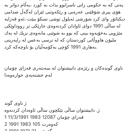
یەتی كە بە حكومی زاتی ناسرابوو بدات بە كورد ،بەڵام دواتر بە
هۆی بیری شۆڤێنی عەرەبی و رێكەوتنی ئێران لەگەڵ صدامی
دیكتاتۆر وای كرد شۆرشی ئەیلول توشی نسكۆ ببێت ،ئەو قەزایە
لە ساڵی 1991 دوای ئاوادان كردنەوەی جارێكی تر رووداوێكی
مێژویی بەخۆیەوە بینی كە بوو بە شوێنی مانەوەی نزیك لە یەك
ملیۆن هاووڵاتی كوردستان كە لە ترسی بەعس لە راپەرینی
بەهاری 1991 كۆچی بەكۆمەڵیان بۆ ناوچەكە كرد.
ناوی گونده‌کان و رێژه‌ی دانیشتوان له‌ سه‌نته‌ری قه‌زای چۆمان
له‌م خشته‌یه‌ی خواره‌وه‌دا
ژ ناوی گوند
1 قه‌زای چۆمان 12087 1983 11/3/1991
2 که‌وه‌رت 105 1983 1991
3 گۆرۆنی 21 1971 1991