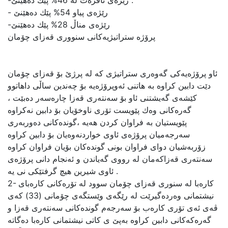
پرۆژه‌ ستراتیژیه‌کانی سنووری قه‌زای چۆمان
ئاو پرۆژەیەكی گەوەری ستراتیژی كە لە پرژێ‌ بۆ قەزای چۆمان
دێت دابین كراوە بە هاتنی ئەوپرۆژەیە بۆ چەندین ساڵی داهاتوو
كێشەی گەیشتنی ئاو بۆ سەنتەری قەزا چارەسەر دەبێت ،
گەرەكانی وەك پێویست تۆری ناوخۆیان بۆ دابین نەكراوە
پێویستیان بە فراوان كردن هەیە ،گوندەكانی دەوربەری
سەرجەمیان پرۆژەی ئاوی خواردنەوەیان بۆ دابین كراوە
زۆربەشیان دوای فراوان بونی گوندەكان بۆیان فراوان كراوە
سەنتەری قەزاكەمان لە رووی گەیاندن و ئەنجام دانی پرۆژەی
ئاوی شیرین هیچ گرفتێكی نی یە .
2- كارەبا لە سنوری قەزای چۆمان سوود لە تۆرەكانی كارەبای
نیشتمانی وەردەگیرێت لە رێگەی وێستگەی چۆمانی (33) كەی
ڤەی ئەی تۆری كارەب بۆ سەرجەم گوندەكانی سەنتەری قەزا و
گەرەكەكانی دابین كراوە بەپێ‌ ی كاتی نیشتمانی كارەبا دەگاتە