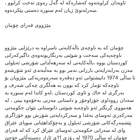
ئاوەدان كراوەتەوە كەشارەكە لە گەڵ زەوی تەخت كرابوو ،
سەرلەنوێ‌ ژیان لەم سنورە دەستی پێكردەوە.
مێژووی قه‌زای چۆمان
چۆمان كە بە ناوچەی باڵەكایەتی ناسراوە بە درێژایی مێژوو
ناوچەیەكی سەخت و شوێنی بەرنگاربونەوەی داگیركەرانی
كوردستان بووە ،باڵەكایەتی لە سەرهەڵدانی شۆرشی ئەیلولی
مەزن بەرابەرایەتی بارزانی نەمر بوو بە مەڵبەندی ئەو شۆرشەو
تا ساڵی 1974 دانیشتوانی ئەو دەڤەرە سەرەوەریەكی مێژویان بۆ
ناوچەكە تۆمار كرد كە بوون بە هەڵگری چەكی شەرف و
بەرگری لە خاك و ئاوی كوردستان ،لەو كاتدا لەم سنورە بە
سەدان رووداوی جۆراوجۆر و داستانی مەزنی بەخۆەوە بینی ، لە
هەمووی گرنگتر ئەو ناوچەیە شوێنی دانوستانی نێوان حكومەتی
مەركەزی ئەوسای بەغدا و سەركردایەتی شۆرش بوو خۆراگری
پێشمەرگەكانی شۆرشی ئەیلول و بەچۆكداهێنانی سوپای عێراق
وای لە سەرانی حكومەتی ئەوسای عێراق کرد که‌ لە قەزای
چۆمان لە ساڵی 1970 لە رۆژی 11ی ئازار دەستەڵاتی خۆجێ‌