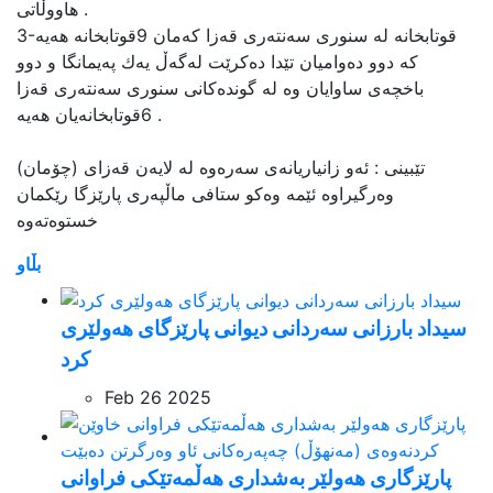
هاووڵاتی .
3-قوتابخانە لە سنوری سەنتەری قەزا كەمان 9قوتابخانە هەیە
كە دوو دەوامیان تێدا دەكرێت لەگەڵ یەك پەیمانگا و دوو
باخچەی ساوایان وە لە گوندەكانی سنوری سەنتەری قەزا
6قوتابخانەیان هەیە .
تێبینی : ئه‌و زانیاریانه‌ی سه‌ره‌وه‌ له‌ لایه‌ن قه‌زای (چۆمان)
وه‌رگیراوه‌ ئێمه‌ وه‌کو ستافی ماڵپه‌ری پارێزگا رێکمان
بڵاو
سیداد بارزانی سەردانی دیوانی پارێزگای هەولێری
کرد
Feb 26 2025
پارێزگاری هەولێر بەشداری ھەڵمەتێکی فراوانی