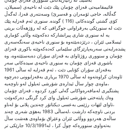
قائیمقامیەتی قەزای چۆمان پێك دێت لە ناحیەی (سمیلان،
گەڵالە، حاجی ئۆمەران و قەسرێ‌) وسەنتەری قەزا، لەگەڵ
كۆی گشتی گوندەكانی (116 ) گونده‌. سنوری ئەم قەزایە پێك
دێت لە سنورێكی بەرفراوانی جوگرافی كە لە رۆژهەڵات بریتی
یە لە سنوری شاری پیرانشارکه‌ ده‌که‌وێته‌ وڵاتی كۆماری
ئیسلامی ئێران ، درێژدەبێتەوە بۆ سنوری ناحیەی سەنگەسەری
پشدەرایەتی سەربەپارێزگای سلێمانی كەدەكەوێتە باكوری قەزای
چۆمان و سنووری رۆژئاوای بە قەزای سۆران دەبەستێتەوە، وە
باشوری قەزای چۆمان بە سنوری ناحیەی سیدەكانی سەر
بەقەزای سۆران كۆتایی دێت ، ئەم قەزایە لە ساڵی 1961
ئاوەدان كراوەتەوە لە ساڵی 1970 بریاری بەقەزابوونی دەرچوە
،ماوەی چوار ساڵ ئیدارەی شۆرشی ئەیلول لەو ناوچەیە
پشتگیری لەمافەرەواكانی گەلی كورد كردوە ، قه‌زای چۆمان
وه‌ك پایتەختی شۆرشی ئەیلول وای كرد گرنگی دەركەوێت
،تاوای لێهات رژێمی بەعسی دیكتاتۆر چەندین پلانی بۆ لەناو
بردنی ناوچەكە دارشت ،لەساڵی 1983 بەهۆی شەری چه‌ند
ساڵه‌ی هەردوو ووڵاتی ئێران وعێراق بۆماوەی هەشت ساڵ
بەتەواوی سنوورەكە چوڵ كرا ، لە10/3/1991 جارێكی تر