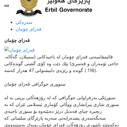
سەرەکی
قه‌زای چۆمان
قه‌زای چۆمان
قائیمقامیەتی قەزای چۆمان لە ناحیەکانی (سمیلان، گەڵالە،
حاجی ئۆمەران و قەسرێ‌) پێك دێت وە كۆی گشتی گوندەكانی
(116 ) گونده و رێژه‌ی دانیشتوانی 47 هه‌زار که‌سه‌.
سنووری جوگرافی قه‌زای چۆمان
سنورێكی بەرفراوانی جوگرافی كە لە رۆژهەڵاتی بریتی یە لە
سنوری شاری پیرانشاری ووڵاتی كۆماری ئیسلامی ئێران كە بە
زنجیرە چیای قەندیل درێژ دەبێتەوە بۆ سنوری ناحیەی
سەنگەسەری پشدەرایەتی سەربە پارێزگای سلێمانی كە
دەكەوێتە باشوری رۆژهەڵات قەزای چۆمان بەیەك بەستنەوەی