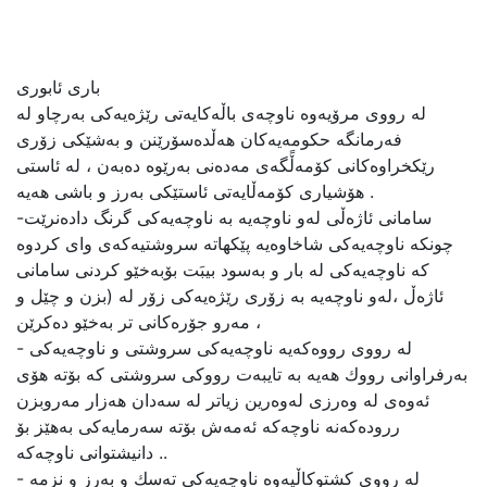
باری ئابوری
لە رووی مرۆیەوە ناوچەی باڵەكایەتی رێژەیەكی بەرچاو لە
فەرمانگە حكومەیەكان هەڵدەسۆرێنن و بەشێكی زۆری
رێكخراوەكانی كۆمەڵًگەی مەدەنی بەرێوە دەبەن ، لە ئاستی
هۆشیاری كۆمەڵایەتی ئاستێكی بەرز و باشی هەیە .
-سامانی ئاژەڵی لەو ناوچەیە بە ناوچەیەكی گرنگ دادەنرێت
چونكە ناوچەیەكی شاخاوەیە پێكهاتە سروشتیەكەی وای كردوە
كە ناوچەیەكی لە بار و بەسود بیبَت بۆبەخێو كردنی سامانی
ئاژەڵ ،لەو ناوچەیە بە زۆری رێژەیەكی زۆر لە (بزن و چێل و
مەرو جۆرەكانی تر بەخێو دەكرێن ،
- لە رووی رووەكەیە ناوچەیەكی سروشتی و ناوچەیەكی
بەرفراوانی رووك هەیە بە تایبەت رووكی سروشتی كە بۆتە هۆی
ئەوەی لە وەرزی لەوەرین زیاتر لە سەدان هەزار مەروبزن
ررودەكەنە ناوچەكە ئەمەش بۆتە سەرمایەكی بەهێز بۆ
دانیشتوانی ناوچەكە ..
- لە رووی كشتوكاڵیەوە ناوچەیەكی تەسك و بەرز و نزمە