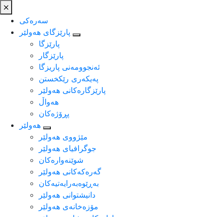
سەرەکی
پارێزگای هەولێر
پارێزگا
پارێزگار
ئه‌نجوومه‌نی پاریزگا
په‌یكه‌ری رێكخستن
پارێزگارەکانی هەولێر
هەواڵ
پڕۆژەکان
هەولێر
مێژووی هه‌ولێر
جوگرافیای هه‌ولێر
شوێنەوارەکان
گەرەکەکانی هەولێر
به‌ڕێوه‌به‌رایه‌تیه‌كان
دانیشتوانی هه‌ولێر
مۆزەخانەی هەولێر