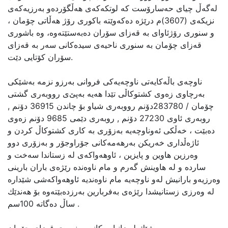
لەگەڵ چیای حەسارۆست كە لوتكەكەی هەڵگۆردەو بەرزیەكەی
نزیكەی (3607)م درێژە دەكەوێتە باكوری رۆژ هەڵاتی چۆمان ،
و سنوری رۆژئاوای بە قەزای سۆران دەبەستێتەوە، وە باشوری
قەزای چۆمان بە سنوری ناحیەی سیدەكانی سەر بە قەزای
سۆران كۆتایی دێت.
ناوچەی باڵەكایەتی ناوچەیەكی فروانی بەرزو نزمە بەشێكی
بەرچاوی زەوی كشتوكاڵی تێدا هەیە بەپێ‌ی رووبەری گشتی
چۆمان / 283780دۆنم رووبەری شیاو بۆ چاندن 36915 دۆنم ,
روبەری ئاوی 27230 دۆنم , روبەری دێمی 9685 دۆنم زەوی
دەبێت ، خەڵكی ئەوناوچەیە بەزۆری بە كاری كشتوكاڵ كردن و
ئاژەڵداری خەریكن بەرهەمەكانی جۆراوجۆر و بەزۆری دوو
وەرزین هاوین و پایزین ، ئاوهەواكەی لە زستاندا سەخت و
ساردە و لە هاوینش گەرم و مام ناوەندە رێژەی باران بارینی
وەرزیەو بارانیش لەو ناوچەیە مام ناوەندیە ئاوهەواكەشی شێدارە
لە وەرزی زستانیشدا رێژەی بەفربارین بەرزدەبێتەوە بۆ هەندێك
ساڵ دەگاتە 100سم .
به‌شێك له‌ زانیاریه‌کانی سنووری قه‌زای چۆمان