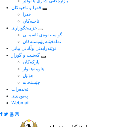
بازارەکانی شاری هەولێر
قه‌زا و ناحیه‌كان
قه‌زا
ناحیه‌كان
خزمه‌تگوزاری
گواستنه‌وه‌ی ئاسمانی
ته‌له‌فۆنه‌ پێویسته‌كان
نوێنه‌رایه‌تی وڵاتانی بیانی
گەشت و گوزار
پارکەکان
هاوینەهەوار
هۆتێل
چێشتخانە
ته‌نده‌رات
په‌یوه‌ندی
Webmail