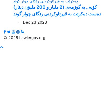
کۆیە.. بە گوژمەی (2 ملیار و 200 ملیۆن دینار)
دەست دەکرێت بە قیڕتاوکردنی رێگای چوار گوند
Dec 23 2023
© 2026 hawlergov.org