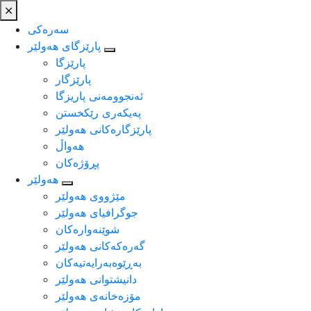
سەرەکی
پارێزگای هەولێر
پارێزگا
پارێزگار
ئه‌نجوومه‌نی پاریزگا
په‌یكه‌ری رێكخستن
پارێزگارەکانی هەولێر
هەواڵ
پڕۆژەکان
هەولێر
مێژووی هه‌ولێر
جوگرافیای هه‌ولێر
شوێنەوارەکان
گەرەکەکانی هەولێر
به‌ڕێوه‌به‌رایه‌تیه‌كان
دانیشتوانی هه‌ولێر
مۆزەخانەی هەولێر