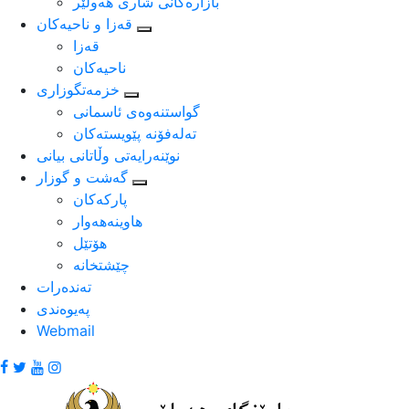
بازارەکانی شاری هەولێر
قه‌زا و ناحیه‌كان
قه‌زا
ناحیه‌كان
خزمه‌تگوزاری
گواستنه‌وه‌ی ئاسمانی
ته‌له‌فۆنه‌ پێویسته‌كان
نوێنه‌رایه‌تی وڵاتانی بیانی
گەشت و گوزار
پارکەکان
هاوینەهەوار
هۆتێل
چێشتخانە
ته‌نده‌رات
په‌یوه‌ندی
Webmail