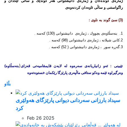
ژمارەی گوندەكان و ژمارەی دانیشتوانی هەر گوندێك و ساڵی تێكدان و
راگواستنی و ساڵی ئاوەدان كردنەوەی
(3) سێ‌ گوند بە ناوی :
1. بنەسڵاوەی بچووك ، ژمارەی دانیشتوانی (130) كەسە .
2.كانی شیلانە ، ژمارەی دانیشتوانی (98) كەسە .
3.گەڕە سور ، ژمارەی دانیشتوانی ( 52) كەسە .
(
بنەسڵاوە
)
تێبینی : ئه‌و زانیاریانه‌ی سه‌ره‌وه‌ له‌ لایه‌ن
قایمقامیەتی
قەزای
وه‌رگیراوه‌ ئێمه‌ وه‌کو ستافی ماڵپه‌ری پارێزگا رێکمان خستوه‌ته‌وه‌
بڵاو
سیداد بارزانی سەردانی دیوانی پارێزگای هەولێری
کرد
Feb 26 2025