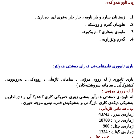
ج ـ ئاوو هەواكەی
1. زستانان سارد و باراناویە ، جار جار بەفری لێ‌ دەبارێ‌ .
2. هاوینان گەرم و ووشكە .
3. ماوەی بەهاری كەم وكورتە .
4. گەرم وتۆزاویە .
.....
باری ئابووری
قایمقامیەتی
قەزای
دەشتی هەولێر
:
باری ئابوری ( لە رووی مرۆیی ـ سامانی ئاژەڵی ، رووەكی ـ بەروبوومی
كشتوكاڵی ـ سامانە سروشتیەكان )
أـ لە رووی مرۆیی :
لە ناوچەی دەشتی هەوڵیر بەشی زۆری خەریكی كاری كشتوكاڵی و ئاژەلدارین
بەشێكی دیكەی كاری بازرگانی و بەشێكیش فەرمانبەرو موچە خۆرن .
ب ـ سامانی ئاژەڵی :
ژمارەی مەڕ : 43743
ژمارەی بزن : 18788
ژمارەی چێل : 900
ژمارەی گۆلك : 1324
د ـ بەرووبومی كشتوكاڵی :