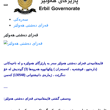
سەرەکی
قه‌زای ده‌شتی هه‌ولێر
قه‌زای ده‌شتی هه‌ولێر
قایمقامیەتی قەزای دەشتی هەولێر سەر بە پارێزگای هەولێرە و لە ناحیەکانی
(دارەتوو ، قوشتەپە ، کەسنەزان ) پێکهاتووه‌ هه‌روه‌ها (3) گوندیش له‌ خۆ
ده‌گرێت ، ژمارەی دانیشتوانی (130548) که‌سن
....
وەسفی گشتی قایمقامیەتی قەزای
دەشتی هەولێر
: