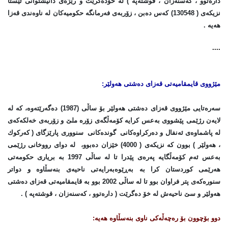
دارەتوو ، كەسنەزان ، قوشتەپە ) لە خۆدەگرێت و رێژەی دانیشتوانی ئێستا
نزیكەی ( 130548) كەس دەبن ، زۆربەی فەرمانگە حكومیەكان لە ناوەندی قەزا
هەیە .
....
مێژووی
قایمقامیەتی قەزای
دەشتی هەولێر
:
سەرەتایی مێژووی قەزای دەشتی هەولێر بۆ ساڵی (1987) دەگەرێتەوە، كە لە
لایەن رژێمی پێشووی بەعس كرایە كۆمەڵگەی زۆرە ملێ‌ و زۆربەی خەلكەكەی
لە پاشماوەی ئەنفال و دەركراوەكانی گوندەكانی سنووری پارێزگای ( كەركوك
، هەولێر ) بوون كە نزیكەی ( 4000) خێزان دەبوو، لە دوای رووخانی رژێمی
بەعس ئەم كۆمەڵگایە پەرەی پێدرا تا لە ساڵی 1997 بە بریاری حكومەتی
هەرێمی كوردستان كرا بە بەڕێوەبەرایەتی ناحیەی بنەسڵاوە و دواتر
سنورەكەی پتر فراوان بوو تا لە ساڵی 2002 بوو بە قایمقامیەتی قەزای دەشتی
هەولێر و سێ‌ ناحیەش لە خۆ دەگرێت ( دارەتوو ، كەسنەزان ، قوشتەپە ) .
دوو بۆچوون بۆ رەچەڵەكی ناوی بنەسڵاوە هەیە: