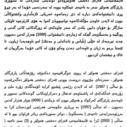
قایمقامیەتی قەزای دەشتی هەولێروەکو گوندێكی سەرەكی لە سنووری
پارێزگای هەولێر سەر بە ناحیەی عینكاوە بووە، لە سەردەمی خۆیدا لە بەر چڕۆ
پڕی دانیشتوانەكەی دیارە لە دێر زەمانەوە خەریكی ئاژەڵداری وكشتوكاڵی
بوون لە لایەن خاوەن مۆڵكەكانەوە توانیبوویان كەوا بە هۆی كارێزەوە ئاوێكی
سازگار بۆ خۆیان دابین بكەن كە سەر چاوەكەی لە زورگەكانی كانی گەنی و
پونگینە و بنەسڵاوەی گچكە كە ژمارەی دانیشتوانی (1000) هەزار كەس دەبوون
چەند تیرەیەك لە خێڵی (بڵباس و نانەكەلی و مەنتك) لەو ناوچەیەدا ژیاون، تا
ئێستا برەو بە ژیان و ئاوەدانی دەدن وەكو چۆن لە كاتی خۆیدا بەرگرییان لە
خاك و نیشتمان كردبوو .
قەزای دەشتی هەولێر لە رووی جوگرافییەوە دەكەوێتە رۆژهەڵاتی پارێزگای
هەولێر ، سەرەتای مێژووی دروست بوونی قەزای دەشتی هەولێر دەگەڕێتەوە
بۆ ساڵی ( 1987) كە لە لایەن رژێمی پێشوو كرایە كۆمەڵگەی زۆرە ملێ‌ و
زۆربەی خەڵكەكەی لە پاشماوەی ئەنفال و دەركراوەكانی گوندەكانی سنوور و
ناوەندی پارێزگای كەركوك و هەولێر بوون كە نزیكەی ( 4000) چوار هەزار كەس
دەبوون ، لە ساڵی (1997) بە بڕیاری حكومەتی هەرێمی كوردستان كرا بە
بەڕێوەبەرایەتی ناحیەی ( بنەسڵاوە) ، دواتر سنورەكەی زیاتر فراوان بوو تا لە
ساڵی ( 2002) كرا بە قایمقامیەتی قەزای دەشتی هەولێر و (3) سێ‌ ناحیە (