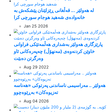
لە هەولێر ... قەڵغانی ڕێزلێنان پێشکەش بە
خانەوادەی شەهید هوجام سورچی كرا
Jan 25 2026
پارێزگاری هەولێر بەشداری ھەڵمەتێکی فراوانی
خاوێن کردنەوەی (مەنهۆڵ) چەپەرەکانی ئاو
وەرگرتن دەبێت
Aug 29 2022
هەولێر .. مەراسیمی ناساندنی پەرتوکی «هەناسە
تەزیوەکان» بەڕێوەچوو
Aug 04 2026