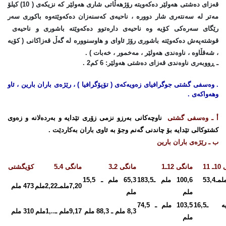
قەزای دەشتی هەولێر دەكەویتە رۆژهەڵاتی شاری هەولێر كە نزیكەی ( 10) كیلۆ
مەتر لە سەنتەری شار دوورە ، ناحیەی كەسنەزان دەكەوێتەوە باكوری سەر
رێگای سەرەكی كۆیە وە ناحیەی دارەتوو دەكەوێتە باشوری و ناحیەی
قوشتەپەش دەكەوێتە باشوری رۆژ ئاوای و هاوسنوورە لە گەڵ قەزاكانی ( كۆیە
، شەقڵاوە ، ناوەندی هەولێر ، مەخمور ، خەبات ) .
ـ ڕووبەری ناوەندی قەزای دەشتی هەولێر: 6 كم2 .
. وەسفی گشتی جوگرافیای زەویەكەی ( تۆپۆگرافیا ) ، رێژەی باران بارین ، ئاو
وهەواكەی .
أ ـ وەسفی گشتی
ناوچەكانی بەرزو نزمی زۆری تێدایە و بەردەلانە و زەوی
كشتوكالی تێدایە بۆ چاندنی گەنم وجۆ بە ئاوی باران بەكاردێت .
ب ـ رێژەی باران بارین
 11
مانگی 12ـ1
مانگی 2ـ3
مانگی 4ـ5
كۆیگشتی
11,8ملمـ53,4
100,6 ملم ـ183,5
65,3 ملم ـ 15,5
7,20ملمـ2,22ملم
473 ملم
ملم
ملم
نەباریە ـ16,5
103,5 ملم ـ 74,5
8,3 ملم ـ 88,3 ملم
9,17ملم ـ..,1ملم
310 ملم
ملم