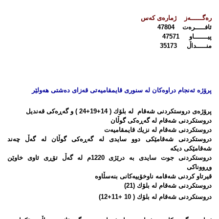
رەگــــــەز
ژمارەی كەس
ئافـــــرەت 47804
پیـــــــاو 47571
منـــــداڵ 35173
پرۆژە ئەنجام دراوەکان لە سنوری
قایمقامیەتی
قەزای
دەشتی هەولێر
پرۆژەی دروستكردنی شەقام لە بلۆك ( 14+19+24 ) و گەڕەكی قەندیل
دروستكردنی شەقام لە گەڕەكی گوڵان
دروستكردنی شەقام لە نزیك قایمقامیەت
دروستكردنی شەقامێكی دوو سایدی لە گەڕەكی گوڵان لە گەڵ چەند
شەقامێكی دیكە
دروستكردنی جوت سایدی بە درێژی 1220م لە گەڵ تۆڕی ئاوی خاوێن
وڕووناكی
قیرتاو كردنی شەقامە ناوخۆییەكانی بنەسڵاوە
دروستكردنی شەقام لە بلۆك (21)
دروستكردنی شەقام لە بلۆك ( 10 +11+12)