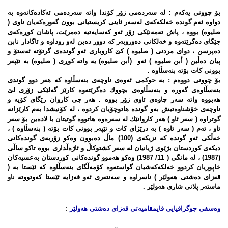
بۆ چوونی یەكەم : لە سەردەمی زۆر كۆندا واتە سەردەمی ئەكادەكانەوە بە
دواوە ئەم گوندە خەلكەكەی لەسەر ئاینی كریستیانی بوون گەورەكەیان ناوی (
صلیوە) بووە ، پاش تەمەنێكی زۆر ئەو كەسایەتیە دەمرێت، پاشان كوڕەكەی
جێگای دەگرێتەوە و خەلكانی دەوروبەر كە دوور دەبن لەو روداوە و ئاگادار نابن
دەپرسن ، دوای مردنی ( صلیوە ) كێ‌ كاروباری ئەو گوندەی گرتۆتە ئەستۆ و
پیان دەڵین ( أبن صلیوە ) ئەو (أبن صلیوە) یە واتە كوڕی ( صلیوە) بە تێپەر
بوونی كات بۆتە بنەسڵاوە .
بۆ چوونی دووەم : بە حوكمی ئەوەی ناوچەی بنەسڵاوە كە هەر دوو گوندی
بنەسڵاوەی گەورە و بنەسڵاوەی بچووك دەگرێتەوە كارێز گەلێكی زۆری لێ‌
هەبووە واتە سەر چاوەی ئاوی زۆر بووە . هەر چی كاروان رێگای كۆیە و
ناوچەی خۆشناوەتیش بەو گوندە هاتوچۆیان كردوە ، لە كۆنیشدا بەم كارێزانە
گوتراوە ( سەر ئاو ) هەر كاروانێك لە سەرەوە هاتووە گوتیتان با لادەین بۆ سەر
ئاو ، ئەم ( سەر ئاوە ) بە درێژای كات و تێپەر بوونی كات بۆتە ( بنەسڵاوە ) ،
خەڵكی ئەو گوندە كە نزیكەی (100) ماڵ دەبوون وەكو زۆربەی گوندەكانی
دیكەی كوردستان بژێوی ژیانیان لە سەر كشتوكاڵ و ئاژەڵداری بووە تاكو ساڵی
(1987) ، لە مانگی ( 11/ 1987) وەكو هەموو گوندەكانی كوردستان بەعسیەكان
خاپوریان كردوو خەلكەكەشیان گواستەوە كۆمەڵگای بنەسڵاوە كە ئێستا بە (
قەزای دەشتی هەولێر ) ناسراوە و سەنتەری ئەو قەزایە ئێستا كەوتووتە ناو
ماستەر پلانی شاری هەولێر .
وەسفی جوگرافیایی قایمقامیەتی
قەزای
دەشتی هەولێر
: