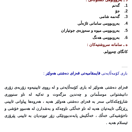
1. گەنم
2. جۆ
3. گەنمە شامی
4. بەروبوومی سامانی ئاژەڵی
5. بەروبوومی میوە و سەوزەی جوتیاران
6. بەروبوومی هەنگ
ه ـ سامانە سروشتیەكان :
كانگای چەوولم.
.....
:
باری کۆمەڵایەتی
قایمقامیەتی
قەزای
دەشتی هەولێر
قەزای دەشتی هەولێر لە باری كۆمەڵایەتی و لە رووی ئایینیەوە زۆربەی زۆری
دانیشتوانی موسڵمانن و چەندین مزگەوت و تەكیە لە ناو سنووری
شارۆچكەكانی سەر بە قەزای دەشتی هەولێر هەیە ، هەروەها پیاوانی ئایینی
ڕێزێگی تایبەتیان هەیە لە ناو خەڵكی ناوچەكە و بەشدارن لە هەموو خۆشی و
ناخۆشیەكی خەڵك ، خەڵكیش پابەندبوونێكی زۆر تووندیان بە ئایینی پێرۆزی
ئیسلام هەیە .