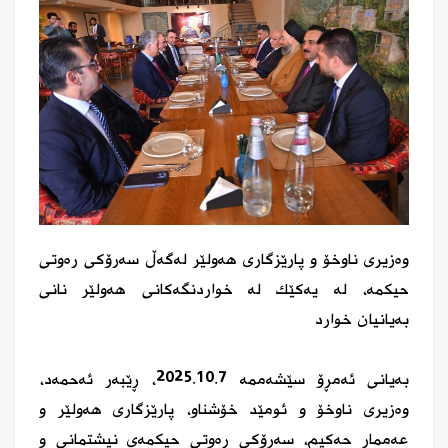
وەزیری ناوخۆ و پارێزگاری هەولێر لەگەڵ سەرۆکی رەوتی
حیکمە، لە یەکێک لە خواردنگەكانی هەولێر نانی
بەیانیان خوارد
بەیانی ئەمڕۆ سێشەممە 2025.10.7، ڕێبەر ئەحمەد،
وەزیری ناوخۆ و ئومێد خۆشناو، پارێزگاری هەولێر و
عەممار حەکیم، سەرۆکی رەوتی حیکمەی نیشتمانی و