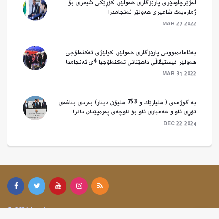
لەژێرچاودێرى پارێزگاری هەولێر، کۆڕێکی شیعری بۆ
ژمارەیەک شاعیری هەولێر ئەنجامدرا
MAR 27 2022
بەئامادەبوونى پارێزگارى هەولێر، کولێژى تەکنەلۆجى
هەولێر فیستیڤاڵى داهێنانى تەکنەلۆجیا 4ى ئەنجامدا
MAR 31 2022
بە گوژمەی ( ملیارێک و 753 ملیۆن دینار) بەردی بناغەی
تۆڕی ئاو و عەمباری ئاو بۆ ناوچەی پەرەپێدان دانرا
DEC 22 2024
© 2026 hawlergov.org