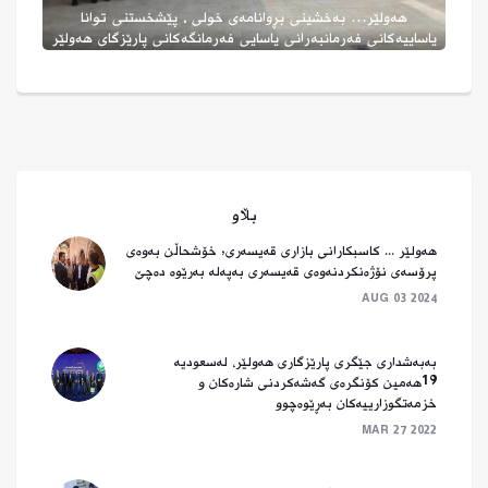
لە هەولێر ....
یا
بڵاو
هه‌ولێر ... كاسبكارانی بازاری قه‌یسه‌ری, خۆشحاڵن به‌وه‌ی
پرۆسه‌ی نۆژه‌نكردنه‌وه‌ی قه‌یسه‌ری به‌په‌له‌ به‌رێوه‌ ده‌چێ
AUG 03 2024
بەبەشداری جێگری پارێزگاری هەولێر، لەسعودیە
19هەمین کۆنگرەی گەشەکردنی شارەکان و
خزمەتگوزارییەکان بەڕێوەچوو
MAR 27 2022