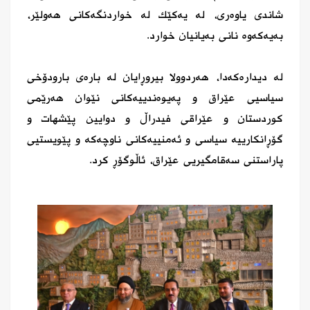
شاندی یاوەری، لە یەکێک لە خواردنگەكانی هەولێر،
بەیەکەوە نانی بەیانیان خوارد.
لە دیدارەكەدا، هەردوولا بیروڕایان لە بارەی بارودۆخی
سیاسیی عێراق و پەیوەندییەكانی نێوان هەرێمی
كوردستان و عێراقی فیدراڵ و دوایین پێشهات و
گۆڕانكارییە سیاسی و ئەمنییەكانی ناوچەكە و پێویستیی
پاراستنی سەقامگیریی عێراق، ئاڵوگۆڕ كرد.