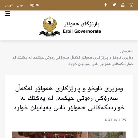
English
عربي
كوردى
سەرەکی
وەزیری ناوخۆ و پارێزگاری هەولێر لەگەڵ سەرۆکی رەوتی حیکمە، لە یەکێک لە
خواردنگەكانی هەولێر نانی بەیانیان خوارد
وەزیری ناوخۆ و پارێزگاری هەولێر لەگەڵ
سەرۆکی رەوتی حیکمە، لە یەکێک لە
خواردنگەكانی هەولێر نانی بەیانیان خوارد
OCT 07 2025