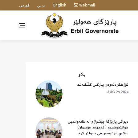
English
Webmail
عربي
كوردى
بڵاو
نۆژەنکردنەوەی پـارکـی گـڵـکـەنـد
AUG 29 2024
دیوانی پارێزگا، پێشوازی لە خانەوادەیی
خوالێخۆشبوو ( ئەحمەد عوسمان)
یەکەم موتەسەریفی هەولێر کرد.