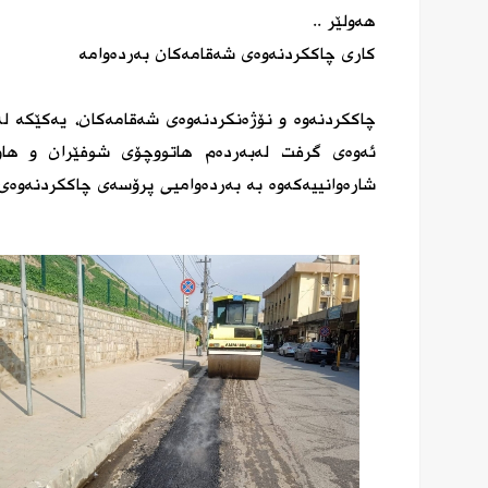
هەولێر ..
كاری چاككردنەوەی شەقامەكان بەردەوامە
چاككردنەوە و نۆژەنكردنەوەی شەقامەكان، یەكێكه‌ لە
ئەوەی گرفت لەبەردەم هاتووچۆی شوفێران و هاو
شارەوانییەكەوە بە بەردەوامیی پرۆسەی چاككردنەوە