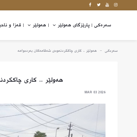
پارێزگای هەولێر
هەولێر
قه‌زا و ناحی
سەرەکی
سەرەکی
هەولێر .. كاری چاككردنەوەی شەقامەكان بەردەوامە
هەولێر .. كاری چاككردن
MAR 03 2026