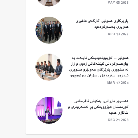
MAY 05 2023
پارێزگاری هەولێر، گارگەی مافوری
هەریری بەسەرکردەوە
APR 13 2022
هه‌ولێر ... كۆبوونه‌وه‌یه‌كی تایبه‌ت به‌
چاره‌سه‌ركردنی کێشه‌كانی‌ زه‌وی و زار
له‌ سنووری پارێزگای هه‌ولێرو سنووری
ئیداره‌ی سه‌ربه‌خۆی سۆران به‌رێوه‌چوو
MAR 17 2024
مەسرور بارزانی: یەكێتی ئافرەتانی
كوردستان مێژوویەكی پڕ لەسەروەری و
شانازی هەیە
DEC 21 2023