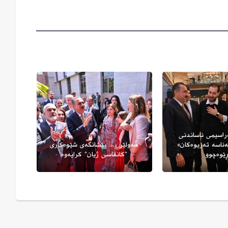
ەولێر پێشوازی لە
هەولێر .. مەراسیمی ناساندنی
گشتیی کۆریای
پەرتوکی «هەناسە تەزیوەکان»
هەولێ
ور دەکات
بەڕێوەچوو
"