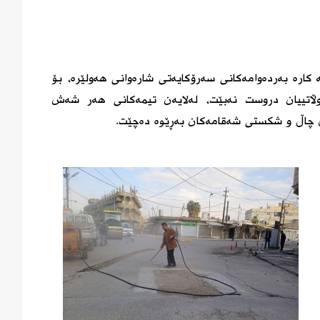
 كارە بەردەوامەكانی سەرۆكایەتی شارەوانی هەولێرە، بۆ
ڵاتییان دروست نەبێت، لەلایەن تیمەكانی هەر شەش
ی چاڵ و شكستی شەقامەكان بەڕێوە دەچێت.