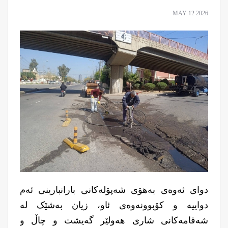
MAY 12 2026
دوای ئەوەی بەهۆی شەپۆلەکانی بارانبارینی ئەم
دواییە و کۆبوونەوەی ئاو، زیان بەشێک لە
شەقامەکانی شاری هەولێر گەیشت و چاڵ و