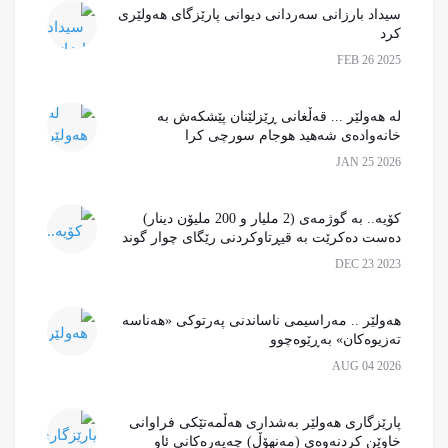
سیداد بارزانی سەردانی دیوانی پارێزگای هەولێری
کرد
FEB 26 2025
لە هەولێر ... قەڵغانی ڕێزلێنان پێشکەش بە
خانەوادەی شەهید هوجام سورچی كرا
JAN 25 2026
کۆیە.. بە گوژمەی (2 ملیار و 200 ملیۆن دینار)
دەست دەکرێت بە قیڕتاوکردنی رێگای چوار گوند
DEC 23 2023
هەولێر .. مەراسیمی ناساندنی پەرتوکی «هەناسە
تەزیوەکان» بەڕێوەچوو
AUG 04 2026
پارێزگاری هەولێر بەشداری ھەڵمەتێکی فراوانی
خاوێن کردنەوەی (مەنهۆڵ) چەپەرەکانی ئاو