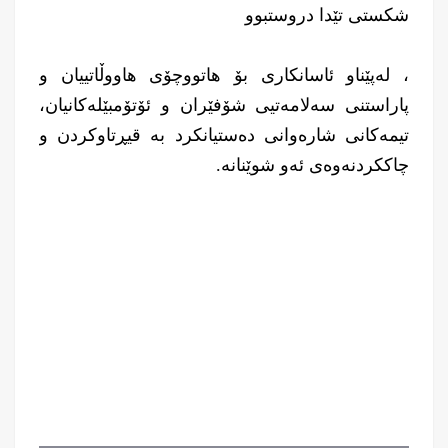
شکستی تێدا دروستبوو
، لەپێناو ئاسانکاری بۆ هاتووچۆی هاووڵاتییان و
پاراستنی سەلامەتیی شۆفێران و ئۆتۆمبێلەکانیان،
تیمەکانی شارەوانی دەستیانكرد بە قیڕتاوکردن و
چاککردنەوەی ئەو شوێنانە.