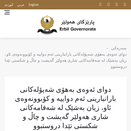
English
عربي
كوردى
سەرەکی
دوای ئەوەی بەهۆی شەپۆلەکانی بارانبارینی ئەم دواییە و کۆبوونەوەی ئاو،
زیان بەشێک لە شەقامەکانی شاری هەولێر گەیشت و چاڵ و شکستی تێدا
دروستبوو
دوای ئەوەی بەهۆی شەپۆلەکانی
بارانبارینی ئەم دواییە و کۆبوونەوەی
ئاو، زیان بەشێک لە شەقامەکانی
شاری هەولێر گەیشت و چاڵ و
شکستی تێدا دروستبوو