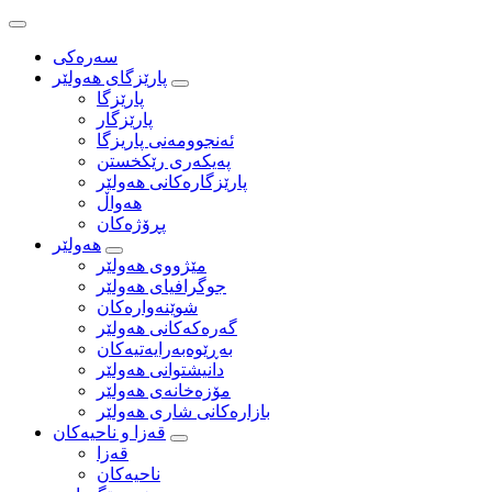
سەرەکی
پارێزگای هەولێر
پارێزگا
پارێزگار
ئه‌نجوومه‌نی پاریزگا
په‌یكه‌ری رێكخستن
پارێزگارەکانی هەولێر
هەواڵ
پڕۆژەکان
هەولێر
مێژووی هه‌ولێر
جوگرافیای هه‌ولێر
شوێنەوارەکان
گەرەکەکانی هەولێر
به‌ڕێوه‌به‌رایه‌تیه‌كان
دانیشتوانی هه‌ولێر
مۆزەخانەی هەولێر
بازارەکانی شاری هەولێر
قه‌زا و ناحیه‌كان
قه‌زا
ناحیه‌كان