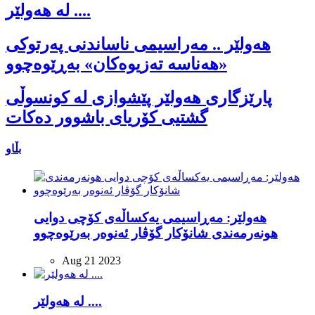
لە هەولێر ....
هەولێر .. مەراسیمی ناساندنی پەرتوکی
«هەناسە تەزیوەکان» بەڕێوەچوو
پارێزگاری هەولێر پێشوازی لە کونسوڵی
گشتیی کۆریای باشوور دەکات
بڵاو
هەولێر: مەڕاسیمی یەکساڵەی کۆچی دوایی
هونەرمەندی شانۆکار گۆڤار ئەنوەر بەرێوەچوو
Aug 21 2023
لە هەولێر ....