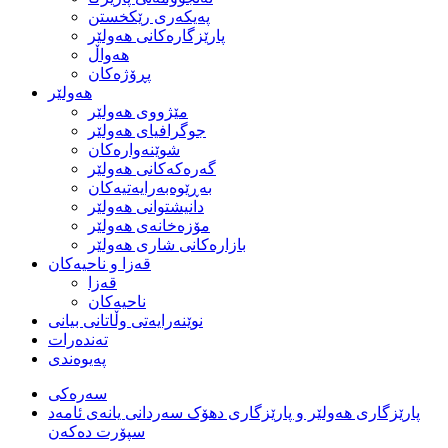
په‌یكه‌ری رێكخستن
پارێزگارەکانی هەولێر
هەواڵ
پڕۆژەکان
هەولێر
مێژووی هه‌ولێر
جوگرافیای هه‌ولێر
شوێنەوارەکان
گەرەکەکانی هەولێر
به‌ڕێوه‌به‌رایه‌تیه‌كان
دانیشتوانی هه‌ولێر
مۆزەخانەی هەولێر
بازارەکانی شاری هەولێر
قه‌زا و ناحیه‌كان
قه‌زا
ناحیه‌كان
نوێنه‌رایه‌تی وڵاتانی بیانی
ته‌نده‌رات
په‌یوه‌ندی
سەرەکی
پارێزگاری هەولێر و پارێزگاری دهۆک سەردانی یانەی ئامەد
سپۆرت دەکەن