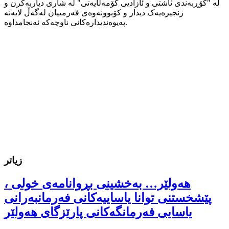
لە "کۆڕبەندی ئاشتی و ئازادیی کۆمەڵایەتی" لە شاری دیاربەکرن و
زنجیرەیەک دیدار و کۆبوونەوەی فەرمییان لەگەڵ لایەنە
پەیوەندیدارەکانی ناوچەکە ئەنجامداوە.
زیاتر
هەولێر… بەخشینی بڕوانامەی خولی ،
پێشخستنی توانا یاساییەکانی فەرمانبەرانی
یاسایی فەرمانگەکانی پارێزگای هەولێر