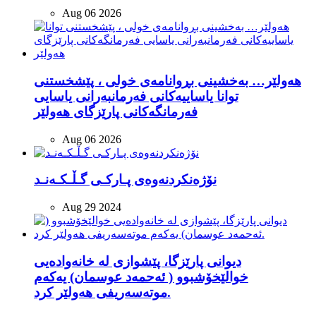
Aug 06 2026
هەولێر… بەخشینی بڕوانامەی خولی ، پێشخستنی
توانا یاساییەکانی فەرمانبەرانی یاسایی
فەرمانگەکانی پارێزگای هەولێر
Aug 06 2026
نۆژەنکردنەوەی پـارکـی گـڵـکـەنـد
Aug 29 2024
دیوانی پارێزگا، پێشوازی لە خانەوادەیی
خوالێخۆشبوو ( ئەحمەد عوسمان) یەکەم
موتەسەریفی هەولێر کرد.