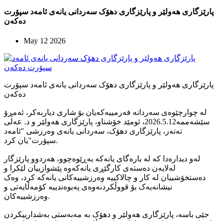
پارێزگاری هەولێر و پارێزگاری دهۆک سەردانی یانەی ئامەد سپۆرت
دەکەن
May 12 2026
پارێزگاری هەولێر و پارێزگاری دهۆک سەردانی یانەی ئامەد سپۆرت
دەکەن
لە چوارچێوەی سەردانە فەرمییەکەیان بۆ شاری دیاربەکر، ئەمڕۆ
سێشەممە2026.5.12، ئومێد خۆشناو، پارێزگاری هەولێر و د. عەلی
تەتەر، پارێزگاری دهۆک، سەردانی یانەی وەرزشی "ئامەد
سپۆرت"یان کرد.
لەو دیدارەدا کە لە بارەگای یانەکە بەڕێوەچوو، هەردوو پارێزگار
لەلایەن دەستەی کارگێڕی یانەکەوە پێشوازییان لێکرا و
دەستخۆشییان لە کار و چالاکییە وەرزشییەکانی یانەکە کرد، وەک
نیشانەیەک بۆ قووڵکردنەوەی پەیوەندییە کۆمەڵایەتی و
وەرزشییەکان.
جێی باسە، پارێزگاری هەولێر و دهۆک بە مەبەستی بەشدارییکردن