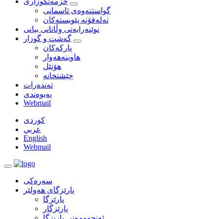
خزمه‌تگوزاری
گواستنه‌وه‌ی ئاسمانی
ته‌له‌فۆنه‌ پێویسته‌كان
نوێنه‌رایه‌تی وڵاتانی بیانی
گەشت و گوزار
پارکەکان
هاوینەهەوار
هۆتێل
چێشتخانە
ته‌نده‌رات
په‌یوه‌ندی
Webmail
كوردى
عربي
English
Webmail
سەرەکی
پارێزگای هەولێر
پارێزگا
پارێزگار
ئه‌نجوومه‌نی پاریزگا