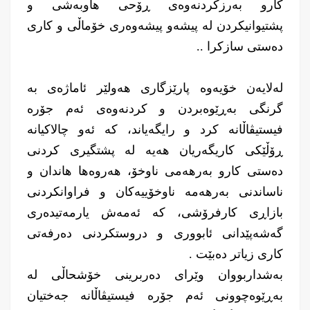
كارو بەرزکردنەوەی ڕۆحی هاوبەشی و
پشتیوانیکردن لە پیشه‌و پیشه‌وه‌ری خۆماڵی و كاری
ده‌ستی سازکرا ..
له‌لایه‌ن خۆیه‌وه‌ پارێزگاری هەولێر ئاماژەی بە
گرنگی بەڕێوەبردن و کردنه‌وەی ئەم جۆرە
فیستیڤاڵانە کرد و رایگەیاند، کە ئەو چالاکیانە
ڕۆڵێکی کاریگەریان هەیە لە پشتگیری کردنی
دەستی کارو بەرهەمی ناوخۆ، هەروەها هاندان و
ناساندنی بەرهەمە ناوخۆییەکان و فراوانکردنی
بازاڕی كارفرۆشی، کە ئەمەش یارمەتیدەری
گەشەپێدانی ئابووری و دروستکردنی دەرفەتی
کاری زیاتر دەبێت .
بەشداربووان وێرای ده‌ربرینی خۆشحاڵی لە
بەڕێوەچوونی ئەم جۆرە فیستیڤاڵانه‌ جەختیان