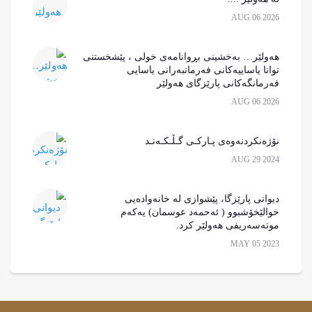
AUG 06 2026
هەولێر… بەخشینی بڕوانامەی خولی ، پێشخستنی
توانا یاساییەکانی فەرمانبەرانی یاسایی
فەرمانگەکانی پارێزگای هەولێر
AUG 06 2026
نۆژەنکردنەوەی پـارکـی گـڵـکـەنـد
AUG 29 2024
دیوانی پارێزگا، پێشوازی لە خانەوادەیی
خوالێخۆشبوو ( ئەحمەد عوسمان) یەکەم
موتەسەریفی هەولێر کرد.
MAY 05 2023