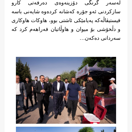
لەسەر گرنگی دۆزینه‌وه‌ی ده‌رفه‌تی كارو
سازکردنی ئه‌و جۆره‌ كه‌شانه‌ كرده‌وه‌ شایه‌نی باسه‌
فیستیڤاڵەکە پەیامێکی ئاشتی بوو، هاوکات هاوکاری
و دڵخۆشی بۆ میوان و هاوڵاتیان فەراهەم کرد كە
سەردانی دەكەن…