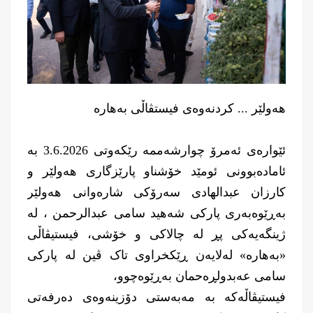
هه‌ولێر ... کردنەوەی فیستڤاڵی بەهارە
ئێواره‌ی ئه‌مرۆ چوارشه‌ممه‌ رێكه‌وتی 3.6.2026 به‌
ئاماده‌بوونی ئومێد خۆشناو پارێزگاری هه‌ولێر و
كارزان عبدالهادی سەرۆكی شارەوانی هەولێر
بەڕێوەبەری پاركی شەهید سامی عبدالرحمن ، لە
ژینگەیەکی پڕ لە چالاکی و خۆشی، فیستیڤاڵی
«بەهارە» لەلایەن ڕێکخراوی تاک ڤین لە پارکی
سامی عەبدولڕەحمان بەڕێوەچوو،
فیستیڤاڵەکە بە مەبەستی دۆزینه‌وه‌ی ده‌رفه‌تی