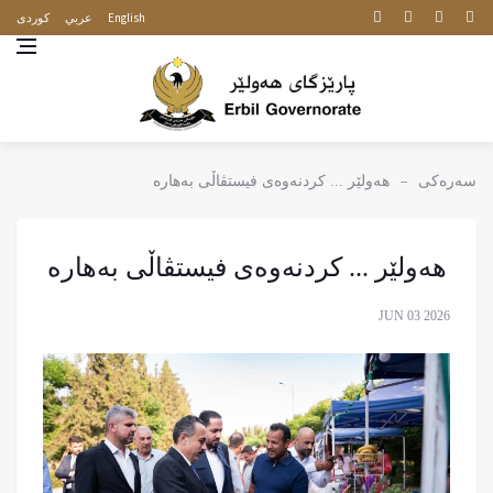
English
عربي
كوردى
سەرەکی
هه‌ولێر ... کردنەوەی فیستڤاڵی بەهارە
هه‌ولێر ... کردنەوەی فیستڤاڵی بەهارە
JUN 03 2026