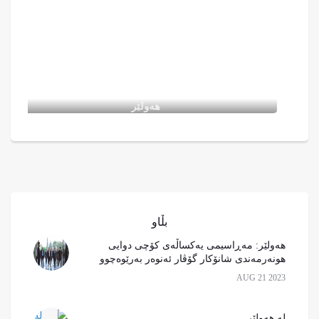
یا
لە هەولێر ....
بڵاو
هەولێر: مەڕاسیمی یەکساڵەی کۆچی دوایی
هونەرمەندی شانۆکار گۆڤار ئەنوەر بەرێوەچوو
AUG 21 2023
لە هەولێر ....