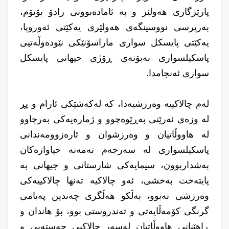
پارێزگاری هەولێر و بە ئامادەبوونی رادۆ بۆتۆم،
بەرپرسى نووسینگەى هەولێرى یەکێتى ئەوروپا،
یەکێتی پایسکل سواری ماراسۆنێکی نێودەوڵەتیی
پاسکیلسواری بەبۆنەی ڕۆژی جیهانی پایسكل
سواری ئەنجامدا.
لەم چالاکییە وەرزشیەدا، کە لەکەشێکی ئارام و پڕ
لە وزەی ئەرێنی بەڕێوەچوو و ژمارەیەکی بەرچاوو
لە هاووڵاتیان و وەرزشوان و ئارەزوومەندانی
پاسکیلسواری لە سەرجەم تەمەنە جیاوازەکان
بەشداربوون، سیمایەکی شارستانی و جیهانی بە
پایتەخت بەخشی، ئەو چالاكیە تەنها چالاکییەکی
وەرزشی نەبوو، بەڵکو هەڵگری چەندین پەیامی
گرنگی کۆمەڵایەتی و تەندروستی بوو، بۆ هاندان و
ڕاهێنانی هاووڵاتیان لەسەر چالاکیی جەستەیی و