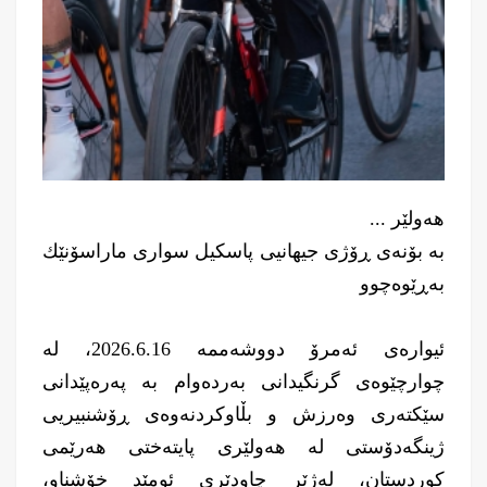
هەولێر ...
بە بۆنەی ڕۆژی جیهانیی پاسکیل سواری ماراسۆنێك
بەڕێوەچوو
ئیوارەی ئەمرۆ دووشەممە 2026.6.16، لە
چوارچێوەی گرنگیدانی بەردەوام بە پەرەپێدانی
سێکتەری وەرزش و بڵاوکردنەوەی ڕۆشنبیریی
ژینگەدۆستی لە هەولێری پایتەختی هەرێمی
کوردستان، لەژێر چاودێری ئومێد خۆشناو،