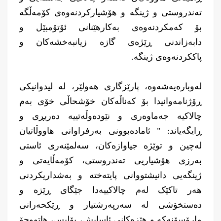
تەندروستی و ژینگە و هۆشیارکردنەوەی کۆمەڵگە
بۆ کەمکردنەوەی بەکارهێنانی ئۆتۆمبێل و
دابەزاندنی ڕێژەی گازە زیانبەخشەکان و
پاككردنەوەی ژینگە.
لەوبارەیەشەوە، پارێزگاری هەولێر، لە لیدوانیكی
ڕۆژنامەوانیدا بۆ کەناڵەکان خۆشحاڵی خۆی بەم
چالاكیە جەماوەری و نێودەوڵەتییە دەربڕی و
ڕایگەیاند: " ئامادەبوونی بەرفراوانی هاووڵاتیان
لەچین و توێژە جیاوازەکان، سەلمێنەری ئاستی
بەرزی هۆشیاریی تەندروستی، کۆمەڵایەتی و
ژینگەیی دانیشتووانی پایتەختە و بەشداریکردنی
هەر تاکێک لەم چالاکییەدا جێگای ڕێزە و
دەستخۆشی لە سەرپەرشتیار و ڕێکحەرانی
مارۆسۆنەکە و هێزەکانی ئاسایش، پۆلیس، هاتووچۆ