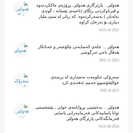
هەولێر... پارێزگاری هەولێر، پڕۆژەی چاککردنەوە
و قیرتاوکردنی رێگای (ناحیەی بێستانە - گوندی
بەلەبان ) به‌سه‌ركرده‌وه، کە زیاتر لە سیێ ملیار
دیناری بۆ تەرخان کراوە‌
AUG 04 2025
هەولێر … چلەی کەسایەتی تێکۆشەر و خەباتکار
هەڤاڵ ناجی ئەرگوشی
DEC 21 2023
سەرۆکی حکومەت بەشداری لە پرسەی
خوالێخۆشبوو حەمید ئەفەندی کرد
FEB 19 2023
هەولێر… بەخشینی بڕوانامەی خولی ، پێشخستنی
توانا یاساییەکانی فەرمانبەرانی یاسایی
فەرمانگەکانی پارێزگای هەولێر
AUG 06 2026