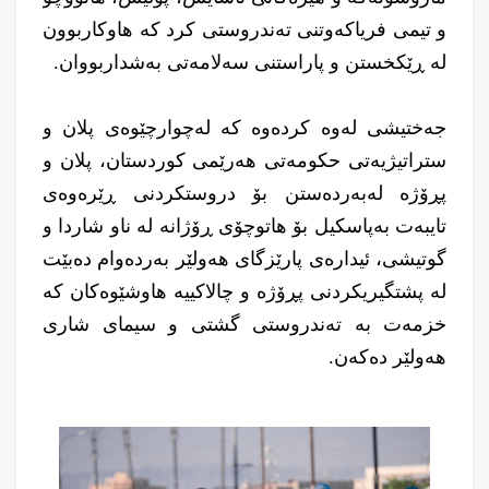
و تیمی فریاکەوتنی تەندروستی کرد کە هاوکاربوون
لە ڕێکخستن و پاراستنی سەلامەتی بەشداربووان.
جەختیشی لەوە کردەوە کە لەچوارچێوەی پلان و
ستراتیژیەتی حكومەتی هەرێمی كوردستان، پلان و
پڕۆژە لەبەردەستن بۆ دروستكردنی ڕێرەوەی
تایبەت بەپاسکیل بۆ هاتوچۆی ڕۆژانە لە ناو شاردا و
گوتیشی، ئیدارەی پارێزگای هەولێر بەردەوام دەبێت
لە پشتگیریکردنی پڕۆژە و چالاکییە هاوشێوەکان کە
خزمەت بە تەندروستی گشتی و سیمای شاری
هەولێر دەکەن.