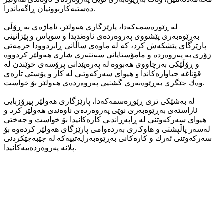
دەستبەکاربوونیان ڕاگەیاندرا.
لە ڕێورەسمەکەدا، پارێزگاری هەولێر، ئاماژەی بە ڕۆڵی
بەڕێوەبەری پێشووى پەروەردەی ناوەندیدا و سوپاس و پێزانینی
پارێزگای پێشكەش کرد، کە لە ماوەى ساڵانى ڕابردوودا خزمەتى
زۆرى بە پەروەردە و مامۆستایانی سەنتەری شاری هەولێر کردووە
و ڕۆڵێکی بەرچاووى هەبووە لە پەرەپێدانی پرۆسەی خوێندن لە
قۆناغە جیاوازەکاندا و هیوای سەرکەوتنى لە کار و پۆستى تازەی
وەك جێگری بەڕێوەبەری گشتیی پەروەردەی هەولێر بۆ خواست.
له بەشێکی تری ڕێوڕەسمەکەدا، پارێزگاری هەولێر پیرۆزبایی
ئاراستەی بەڕێوەبەری نوێی پەروەردەی ناوەندی ھەولێر كرد و
هیوای سەرکەوتنی لە ڕاپەڕاندنی کارەکانیدا بۆ خواست و جەختی
لەسەر پاڵپشتی و هاوکاری بەردەوامی پارێزگای هەولێر کردەوە بۆ
سەرکەوتنی ئەرك و كارەكانی بەڕێوەبەرایەتییەکە لە جێبەجێکردنی
پلانە پەروەردەییەکانیدا.