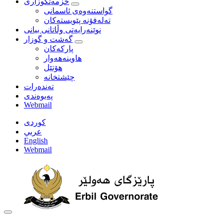
خزمه‌تگوزاری
گواستنه‌وه‌ی ئاسمانی
ته‌له‌فۆنه‌ پێویسته‌كان
نوێنه‌رایه‌تی وڵاتانی بیانی
گەشت و گوزار
پارکەکان
هاوینەهەوار
هۆتێل
چێشتخانە
ته‌نده‌رات
په‌یوه‌ندی
Webmail
كوردى
عربي
English
Webmail