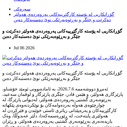
سەرەکی
گۆڕانکاریی لە پۆستە کارگێڕییەکانی پەروەردەی هەولێر
دەکرێت و جێگر و بەڕێوەبەرێکی نوێ دەستبەکار دەبن
گۆڕانکاریی لە پۆستە کارگێڕییەکانی پەروەردەی هەولێر دەکرێت و
جێگر و بەڕێوەبەرێکی نوێ دەستبەکار دەبن
Jul 06 2026
گۆڕانکاریی لە پۆستە کارگێڕییەکانی پەروەردەی هەولێر دەکرێت و
جێگر و بەڕێوەبەرێکی نوێ دەستبەکار دەبن
ئەمڕۆ دووشەممە 2026.7.6، بە ئامادەبوونی ئومێد خۆشناو،
پارێزگاری هەولێر، و هێمن قادر، جێگری پارێزگار و لوقمان سەعید،
بەڕێوەبەری گشتیی پەروەردەی هەولێر، لەدیوانی پارێزگا، لە
چوارچێوەی هەوڵە بەردەوامەکان بۆ نوێکردنەوەی پێکهاتە
کارگێڕییەکان و پەرەپێدانی زیاتری ئاستی خوێندن و فێرکردن لە
هەولێری پایتەخت، لە ڕێوڕەسمەکەدا، دڵێر عەبدوڵڵا، وەک
یاریدەدەری بەڕێوەبەری گشتیی پەروەردەی هەولێر، و ڕێزان
محەمەدئەمین، وەک بەڕێوەبەری نوێی پەروەردەی ناوەندی هەولێر