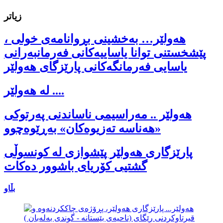
زیاتر
هەولێر… بەخشینی بڕوانامەی خولی ،
پێشخستنی توانا یاساییەکانی فەرمانبەرانی
یاسایی فەرمانگەکانی پارێزگای هەولێر
لە هەولێر ....
هەولێر .. مەراسیمی ناساندنی پەرتوکی
«هەناسە تەزیوەکان» بەڕێوەچوو
پارێزگاری هەولێر پێشوازی لە کونسوڵی
گشتیی کۆریای باشوور دەکات
بڵاو