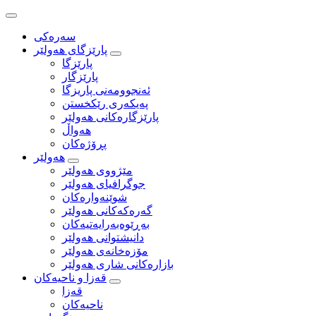
سەرەکی
پارێزگای هەولێر
پارێزگا
پارێزگار
ئه‌نجوومه‌نی پاریزگا
په‌یكه‌ری رێكخستن
پارێزگارەکانی هەولێر
هەواڵ
پڕۆژەکان
هەولێر
مێژووی هه‌ولێر
جوگرافیای هه‌ولێر
شوێنەوارەکان
گەرەکەکانی هەولێر
به‌ڕێوه‌به‌رایه‌تیه‌كان
دانیشتوانی هه‌ولێر
مۆزەخانەی هەولێر
بازارەکانی شاری هەولێر
قه‌زا و ناحیه‌كان
قه‌زا
ناحیه‌كان