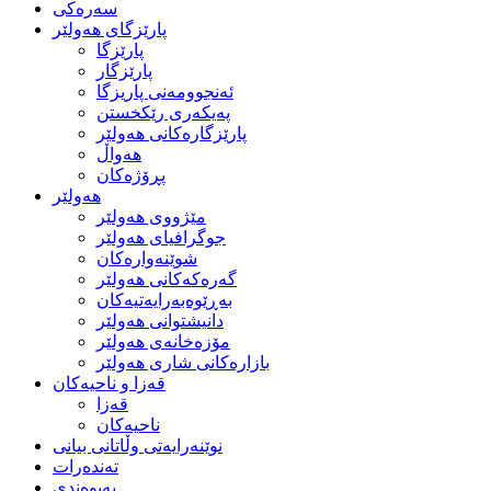
سەرەکی
پارێزگای هەولێر
پارێزگا
پارێزگار
ئه‌نجوومه‌نی پاریزگا
په‌یكه‌ری رێكخستن
پارێزگارەکانی هەولێر
هەواڵ
پڕۆژەکان
هەولێر
مێژووی هه‌ولێر
جوگرافیای هه‌ولێر
شوێنەوارەکان
گەرەکەکانی هەولێر
به‌ڕێوه‌به‌رایه‌تیه‌كان
دانیشتوانی هه‌ولێر
مۆزەخانەی هەولێر
بازارەکانی شاری هەولێر
قه‌زا و ناحیه‌كان
قه‌زا
ناحیه‌كان
نوێنه‌رایه‌تی وڵاتانی بیانی
ته‌نده‌رات
په‌یوه‌ندی