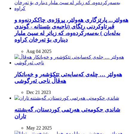
هەولێر... پارێزگاری هەولێر، پڕۆژەی چاککردنەوە و
قیرتاوکردنی رێگای (ناحیەی بێستانە - گوندی
بەلەبان ) به‌سه‌ركرده‌وه، کە زیاتر لە سیێ ملیار
Aug 04 2025
هەولێر … چلەی کەسایەتی تێکۆشەر و خەباتکار
هەڤاڵ ناجی ئەرگوشی
Dec 21 2023
شاندی حکومەتی هەرێمی کوردستان، گەیشتنە
تاران
May 22 2025