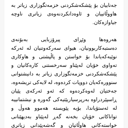
جەنابیان بۆ پێشکەشکردنی خزمەتگوزاری زیاتر بە
هاووڵاتییان و ئاوەدانکردنەوەی زیاتری ناوچە
جیاوازەکان.
هەروەها وێڕای پیرۆزبایی بەبۆنەی
دەستبەکاربوونیان، هیوای سەرکەوتنیان لە ئەرکە
نوێیەکەیاندا بۆ خواستن و پاڵپشتی و هاوکاری
تەواوی خۆیان لەپێناو سەرخستنى کارەکانیان و
پێشکەشکردنی خزمەتگوزاری زیاتر بە دانیشتوانى
سنوورەكەیان دووپات كردەوە، لە لایەکی تریشەوە،
جەختیان لەوەكردەوە كە ئەو ئەركەی پێیان
ڕاسپێردراوە بەرپرسیاریێتیەكی گەورە و نیشتمانییە
لە ئەستۆیاندا، بۆیە پێویستە هەموو هەوڵ و
تواناکانی خۆیان بخەنە گەڕ لەپێناو بەدیهێنانی
خواستەکانی هاوڵاتیان و گەشەپێدانی زیاتری