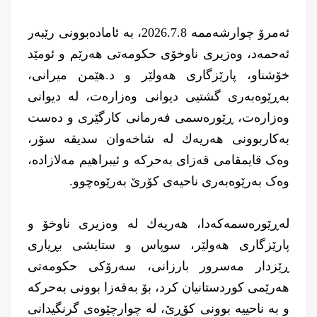
ئەمرۆ چوارشەممە 2026.7.8، بە ئامادەبوونی رێبەر
ئەحمەد، وەزیری ناوخۆی حكومەتی هەرێم و ئومێد
خۆشناو، پارێزگاری هەولێر و د.هێمن میرانی،
بەڕێوەبەری گشتیی دیوانی وەزارەت، لە دیوانی
وەزارەت، ڕێورەسمی فەرمانى کارگێرى و دەست
بەکاربوونى هەریەك لە شاخەوان سدیقە سۆر،
وەک قایمقامی قەزای بەحرکە و ئیبراهیم مەلازادە،
وەک بەرێوەبەری ناحیەی کۆرێ بەرێوەچوو.
لەڕێورەسمەكەدا، هەریەك لە وەزیری ناوخۆ و
پارێزگاری هەولێر، سوپاس و ستایشی بڕیاری
ڕێزدار مەسرور بارزانی، سەرۆكی حكومەتی
هەرێمی كوردستانیان كرد، بۆ بەقەزا بوونی بەحركە
و بە ناحییە بوونی كۆڕێ، لە چوارچێوەی گرنگیدانی