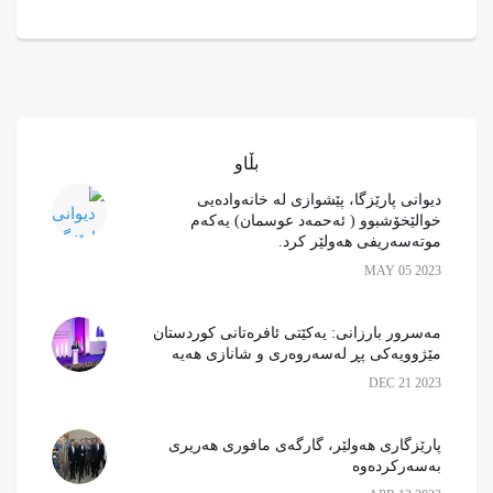
بڵاو
دیوانی پارێزگا، پێشوازی لە خانەوادەیی
خوالێخۆشبوو ( ئەحمەد عوسمان) یەکەم
موتەسەریفی هەولێر کرد.
MAY 05 2023
مەسرور بارزانی: یەكێتی ئافرەتانی كوردستان
مێژوویەكی پڕ لەسەروەری و شانازی هەیە
DEC 21 2023
پارێزگاری هەولێر، گارگەی مافوری هەریری
بەسەرکردەوە