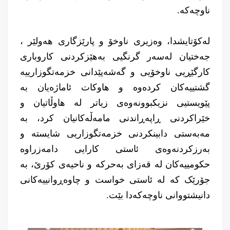
ناوچەکە.
لەكۆتایشدا، وەزیری ناوخۆ و پارێزگاری هەولێر ،
جەختیان لەسەر گرنگیی بەهێزکردنی کاروباری
کارگێڕیی ناوخۆیی و گەشەپێدانی خزمەتگوزارییە
گشتییەکان کردەوە و هاوكات ئاماژەیان بە
پێویستیی نزیکبوونەوەی زیاتر لە هاوڵاتیان و
خێراکردنی ڕاپەڕاندنی مامەڵەکانیان کرد، بە
مەبەستی دابینکردنی خزمەتگوزاریی شایستە و
بەرزکردنەوەی ئاستی کارایی دامەزراوە
حکومییەکان لە قەزای بەحرکە و ناحیەی کۆرێ، بە
جۆرێک کە لە ئاستی خواست و چاوەڕوانییەکانی
دانیشتووانی ناوچەکەدا بێت.