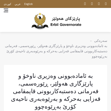
English
عربي
كوردى
سەرەکی
بە ئامادەبوونی وەزیری ناوخۆ و پارێزگاری هەولێر، ڕێورەسمی، فەرمانی
دەستبەكاربوونی قایمقامی قەزایی بەحرکە و بەرێوەبەری ناحیەی کۆرێ
بەڕێوەچوو
بە ئامادەبوونی وەزیری ناوخۆ و
پارێزگاری هەولێر، ڕێورەسمی،
فەرمانی دەستبەكاربوونی قایمقامی
قەزایی بەحرکە و بەرێوەبەری ناحیەی
کۆرێ بەڕێوەچوو