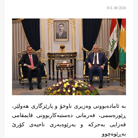
JUL 08 2026
بە ئامادەبوونی وەزیری ناوخۆ و پارێزگاری هەولێر،
ڕێورەسمی، فەرمانی دەستبەكاربوونی قایمقامی
قەزایی بەحرکە و بەرێوەبەری ناحیەی کۆرێ
بەڕێوەچوو