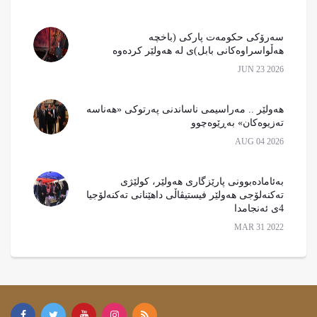
سەرۆکی حکومەت پارکی (باخچە
هەڵواسراوەکانی بابل)ی لە هەولێر كردەوە
JUN 23 2026
هەولێر .. مەراسیمی ناساندنی پەرتوکی «هەناسە
تەزیوەکان» بەڕێوەچوو
AUG 04 2026
بەئامادەبوونى پارێزگارى هەولێر، کولێژى
تەکنەلۆجى هەولێر فیستیڤاڵى داهێنانى تەکنەلۆجیا
4ى ئەنجامدا
MAR 31 2022