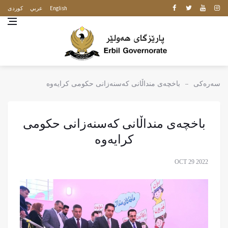
English
عربي
كوردى
سەرەکی
باخچەی منداڵانی کەسنەزانى حکومی کرایەوە
باخچەی منداڵانی کەسنەزانى حکومی
کرایەوە
OCT 29 2022