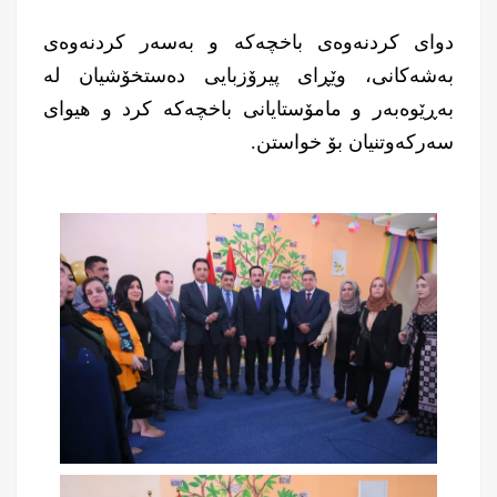
دواى کردنەوەى باخچەکە و بەسەر کردنەوەى
بەشەکانى، وێڕاى پیرۆزبایی دەستخۆشیان لە
بەڕێوەبەر و مامۆستایانى باخچەکە کرد و هیواى
سەرکەوتنیان بۆ خواستن.