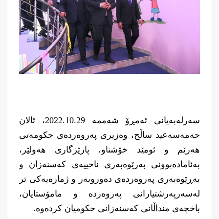
سەرلەبەیانى ئەمڕۆ شەممە 2022.10.29، ئالان
حەمەسەعید ساڵح، وەزیری پەروەردەی حکومەتی
هەرێم و ئومێد خۆشناو، پارێزگارى هەولێر،
بەئامادەبوونى بەرێوەبەرى ناحییەى کەسنەزان و
بەڕێوەبەرى پەروەردەى دەوروبەر و ژمارەیەکى تر
لەسەرپەرشتیارانى پەروەردە و مامۆستایان،
باخچەی منداڵانی کەسنەزانى حکومیان کردەوە.