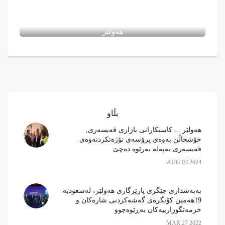
هەولێر… بەخشینی بڕوانامەی خولی ، پێشخستنی توانا
یاساییەکانی فەرمانبەرانی یاسایی فەرمانگەکانی پارێزگای
پ
هەولێر
بڵاو
هه‌ولێر ... كاسبكارانی بازاری قه‌یسه‌ری,
خۆشحاڵن به‌وه‌ی پرۆسه‌ی نۆژه‌نكردنه‌وه‌ی
قه‌یسه‌ری به‌په‌له‌ به‌رێوه‌ ده‌چێ
AUG 03 2024
بەبەشداری جێگری پارێزگاری هەولێر، لەسعودیە
19هەمین کۆنگرەی گەشەکردنی شارەکان و
خزمەتگوزارییەکان بەڕێوەچوو
MAR 27 2022